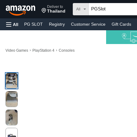
Deliver to
All
Thailand
PG SLOT
Registry
Customer Service
Gift Cards
All
›
›
Video Games
PlayStation 4
Consoles