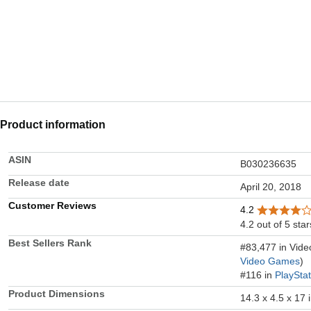
Product information
ASIN
B030236635
Release date
April 20, 2018
Customer Reviews
4.2
4.2 out of 5 star
Best Sellers Rank
#83,477 in Vid
Video Games
)
#116 in
PlaySta
Product Dimensions
14.3 x 4.5 x 17