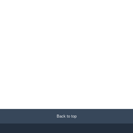
Back to top