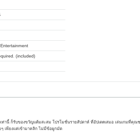
5
Entertainment
equired. (included)
เท่านี้ ก็รับของขวัญแต้มสะสม โปรโมชั่นรายสัปดาห์ ที่อัปเดตเสมอ เล่นเกมที่ค
เพียงแค่เข้ามาคลิก ไม่มีข้อผูกมัด