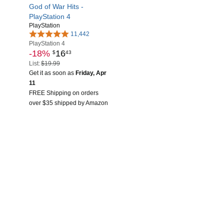
God of War Hits -
PlayStation 4
PlayStation
11,442
PlayStation 4
-18%
16
$
43
List:
$19.99
Get it as soon as
Friday, Apr
11
FREE Shipping on orders
over $35 shipped by Amazon