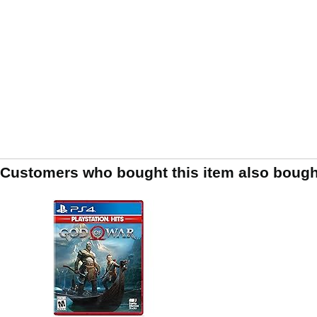
Customers who bought this item also bough