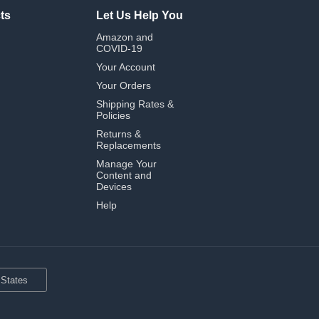
ts
Let Us Help You
Amazon and
COVID-19
Your Account
Your Orders
Shipping Rates &
Policies
Returns &
Replacements
Manage Your
Content and
Devices
Help
 States