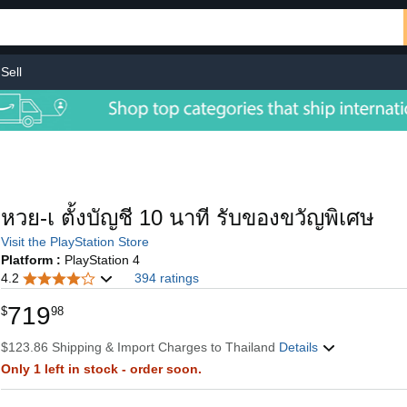
Sell
หวย-เ ตั้งบัญชี 10 นาที รับของขวัญพิเศษ
Visit the PlayStation Store
Platform :
PlayStation 4
4.2
394 ratings
719
$
98
$123.86 Shipping & Import Charges to Thailand
Details
Only 1 left in stock - order soon.