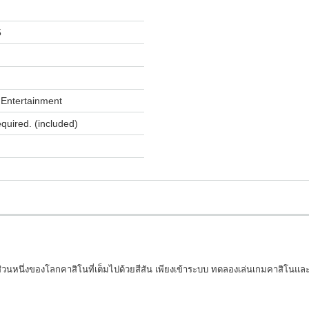
5
Entertainment
equired. (included)
วนหนึ่งของโลกคาสิโนที่เต็มไปด้วยสีสัน เพียงเข้าระบบ ทดลองเล่นเกมคาสิโนและกีฬ