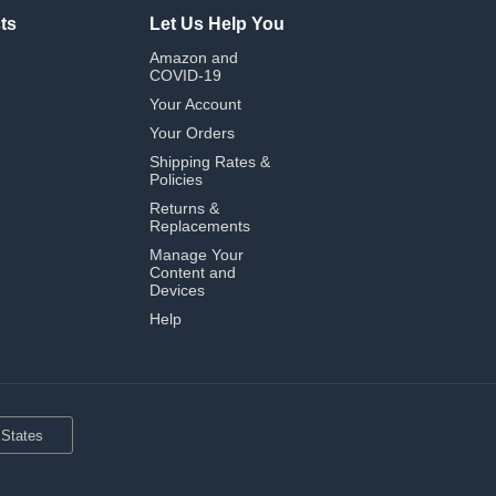
ts
Let Us Help You
Amazon and
COVID-19
Your Account
Your Orders
Shipping Rates &
Policies
Returns &
Replacements
Manage Your
Content and
Devices
Help
 States