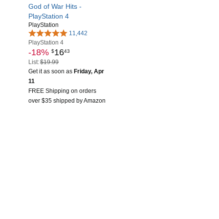
God of War Hits -
PlayStation 4
PlayStation
11,442
PlayStation 4
-18%
16
$
43
List:
$19.99
Get it as soon as
Friday, Apr
11
FREE Shipping on orders
over $35 shipped by Amazon