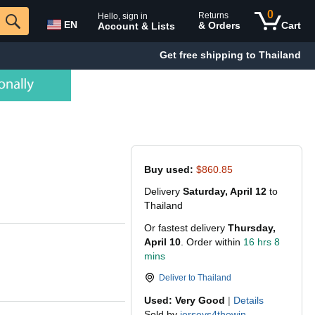
0
Returns
Hello, sign in
EN
& Orders
Cart
Account & Lists
Get free shipping to Thailand
Buy used:
$860.85
Delivery
Saturday, April 12
to
Thailand
Or fastest delivery
Thursday,
April 10
. Order within
16 hrs 8
mins
Deliver to
Thailand
Used: Very Good
|
Details
Sold by
jerseys4thewin