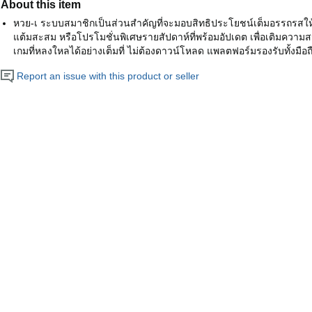
About this item
หวย-เ ระบบสมาชิกเป็นส่วนสำคัญที่จะมอบสิทธิประโยชน์เต็มอรรถรสให้
แต้มสะสม หรือโปรโมชั่นพิเศษรายสัปดาห์ที่พร้อมอัปเดต เพื่อเติมความสน
เกมที่หลงใหลได้อย่างเต็มที่ ไม่ต้องดาวน์โหลด แพลตฟอร์มรองรับทั้งมือ
Report an issue with this product or seller