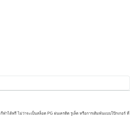
าได้ฟรี ไม่ว่าจะเป็นสล็อต PG ฝนเครดิต รูเล็ต หรือการเดิมพันแบบโป๊กเกอร์ ที่