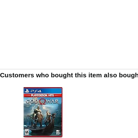
Customers who bought this item also bough