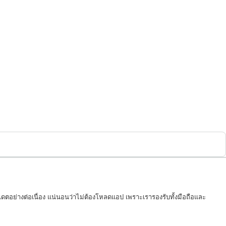
ดตอย่างต่อเนื่อง แน่นอนว่าไม่ต้องโหลดแอป เพราะเรารองรับทั้งมือถือและ