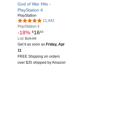
God of War Hits -
PlayStation 4
PlayStation
11,442
PlayStation 4
-18%
16
$
43
List:
$19.99
Get it as soon as
Friday, Apr
11
FREE Shipping on orders
over $35 shipped by Amazon