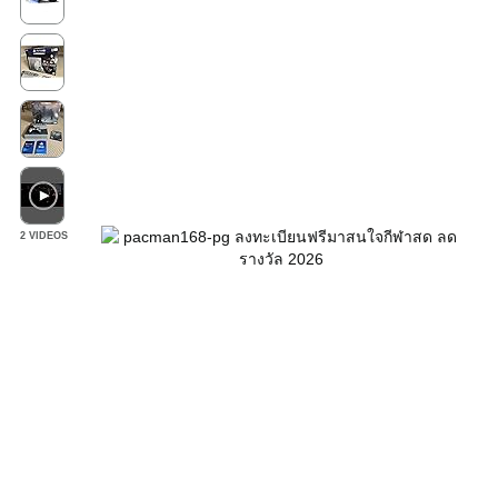
2 VIDEOS