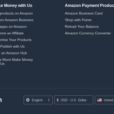
e Money with Us
Amazon Payment Produc
 products on Amazon
Amazon Business Card
 on Amazon Business
Shop with Points
 apps on Amazon
Reload Your Balance
me an Affiliate
Amazon Currency Converter
rtise Your Products
-Publish with Us
t an Amazon Hub
e More Make Money
 Us
English
$
USD - U.S. Dollar
United