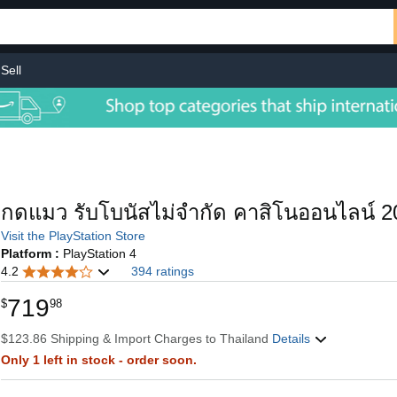
Sell
กดแมว รับโบนัสไม่จำกัด คาสิโนออนไลน์ 2
Visit the PlayStation Store
Platform :
PlayStation 4
4.2
394 ratings
719
$
98
$123.86 Shipping & Import Charges to Thailand
Details
Only 1 left in stock - order soon.