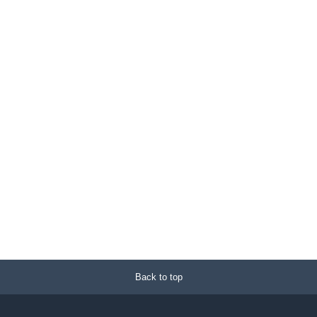
Back to top