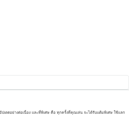
ดตอย่างต่อเนื่อง และที่พิเศษ คือ ทุกครั้งที่คุณเล่น จะได้รับแต้มพิเศษ ใช้แลก