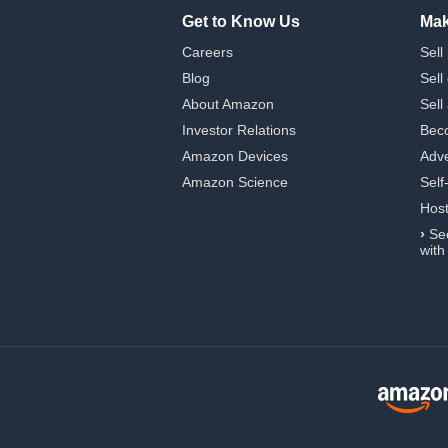
Get to Know Us
Mak
Careers
Sell
Blog
Sell
About Amazon
Sell
Investor Relations
Beco
Amazon Devices
Adve
Amazon Science
Self
Hos
›
Se
with