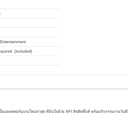
5
Entertainment
equired. (included)
พลตฟอร์มเกมใหม่ล่าสุด ที่มั่นใจด้วย API ลิขสิทธิ์แท้ พร้อมกิจกรรมรายวันที่อัปเ