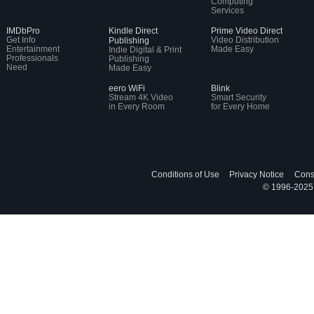
Computing
Services
IMDbPro
Kindle Direct
Prime Video Direct
Get Info
Video Distribution
Publishing
Entertainment
Made Easy
Indie Digital & Print
Professionals
Publishing
Need
Made Easy
eero WiFi
Blink
Stream 4K Video
Smart Security
in Every Room
for Every Home
Conditions of Use
Privacy Notice
Cons
© 1996-2025, 