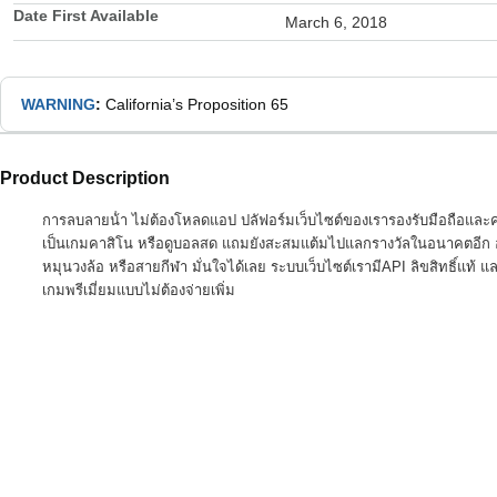
Date First Available
March 6, 2018
WARNING
:
California’s Proposition 65
Product Description
การลบลายน้ํา ไม่ต้องโหลดแอป ปลัฟอร์มเว็บไซต์ของเรารองรับมือถือและ
เป็นเกมคาสิโน หรือดูบอลสด แถมยังสะสมแต้มไปแลกรางวัลในอนาคตอีก อยากล
หมุนวงล้อ หรือสายกีฬา มั่นใจได้เลย ระบบเว็บไซต์เรามีAPI ลิขสิทธิ์แท้ และก
เกมพรีเมี่ยมแบบไม่ต้องจ่ายเพิ่ม