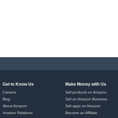
Get to Know Us
Make Money with Us
Careers
Sell products on Amazon
Blog
Sell on Amazon Business
About Amazon
Sell apps on Amazon
Investor Relations
Become an Affiliate