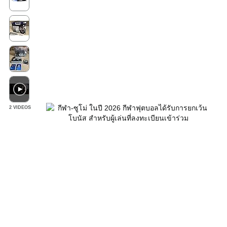
2 VIDEOS