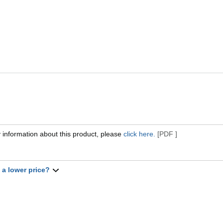
 information about this product, please
click here.
[PDF ]
t a lower price?