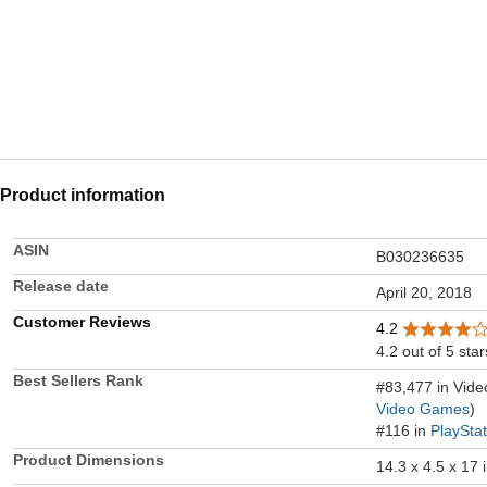
Product information
ASIN
B030236635
Release date
April 20, 2018
Customer Reviews
4.2
4.2 out of 5 star
Best Sellers Rank
#83,477 in Vid
Video Games
)
#116 in
PlaySta
Product Dimensions
14.3 x 4.5 x 17