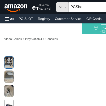
Deliver to
All
Thailand
PG SLOT
Registry
Customer Service
Gift Cards
All
›
›
Video Games
PlayStation 4
Consoles