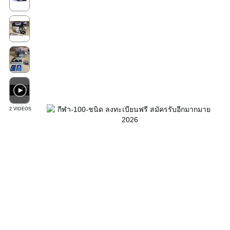
2 VIDEOS