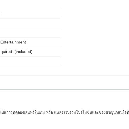
5
Entertainment
equired. (included)
ป็นการทดลองเล่นฟรีในเกม หรือ แหล่งรวบรวมโปรโมชั่นและของขวัญน่าสนใจที่อัป