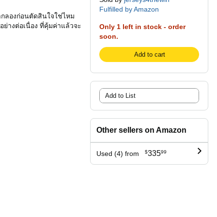
Fulfilled by Amazon
อยากลองก่อนตัดสินใจใช่ไหม
่างต่อเนื่อง ที่คุ้มค่าแล้วจะ
Only 1 left in stock - order
soon.
Add to cart
Add to List
Other sellers on Amazon
$
335
99
Used (4) from