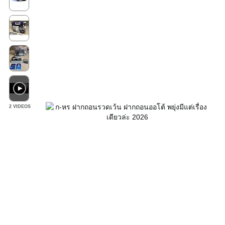
2 VIDEOS