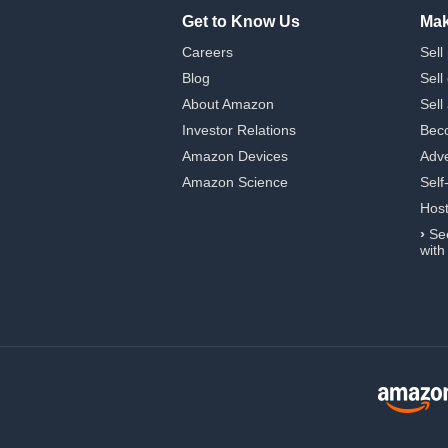
Get to Know Us
Mak
Careers
Sell
Blog
Sell
About Amazon
Sell
Investor Relations
Beco
Amazon Devices
Adve
Amazon Science
Self
Hos
›
Se
with