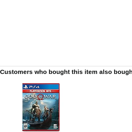
Customers who bought this item also bough