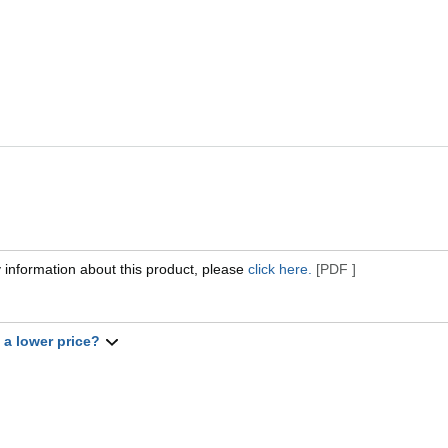
 information about this product, please
click here.
[PDF ]
t a lower price?