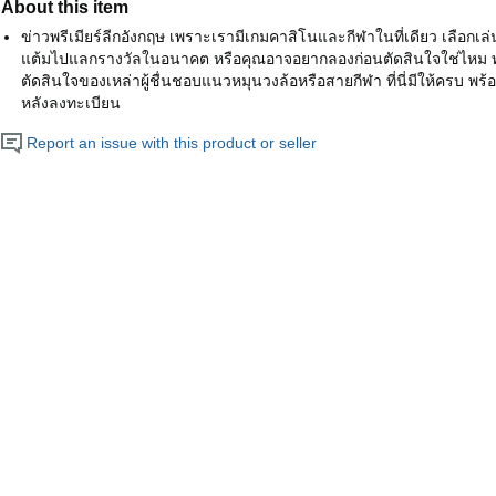
About this item
ข่าวพรีเมียร์ลีกอังกฤษ เพราะเรามีเกมคาสิโนและกีฬาในที่เดียว เลือก
แต้มไปแลกรางวัลในอนาคต หรือคุณอาจอยากลองก่อนตัดสินใจใช่ไหม ทด
ตัดสินใจของเหล่าผู้ชื่นชอบแนวหมุนวงล้อหรือสายกีฬา ที่นี่มีให้ครบ พ
หลังลงทะเบียน
Report an issue with this product or seller