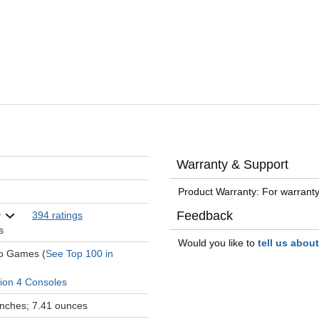
Warranty & Support
Product Warranty: For warranty
Feedback
394 ratings
s
Would you like to
tell us abou
eo Games (
See Top 100 in
tion 4 Consoles
 inches; 7.41 ounces