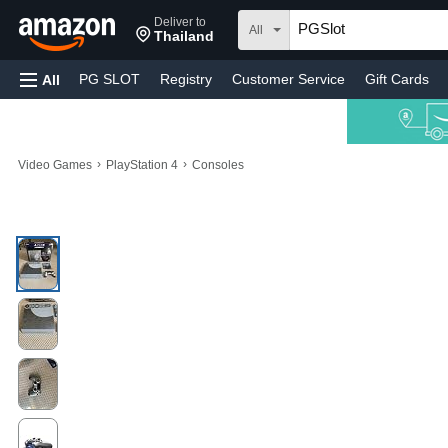
Deliver to
All
Thailand
PG SLOT
Registry
Customer Service
Gift Cards
All
›
›
Video Games
PlayStation 4
Consoles