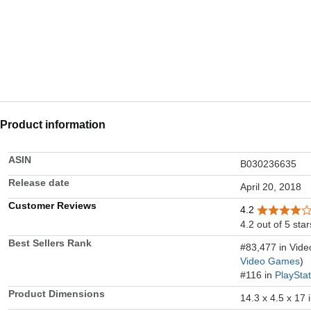
Product information
ASIN
B030236635
Release date
April 20, 2018
Customer Reviews
4.2
4.2 out of 5 star
Best Sellers Rank
#83,477 in Vid
Video Games
)
#116 in
PlaySta
Product Dimensions
14.3 x 4.5 x 17