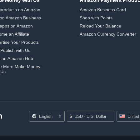
e Money with Us
Amazon Payment Produc
 products on Amazon
Amazon Business Card
 on Amazon Business
Shop with Points
 apps on Amazon
Reload Your Balance
me an Affiliate
Amazon Currency Converter
rtise Your Products
-Publish with Us
t an Amazon Hub
e More Make Money
 Us
English
$
USD - U.S. Dollar
United