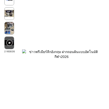
2 VIDEOS