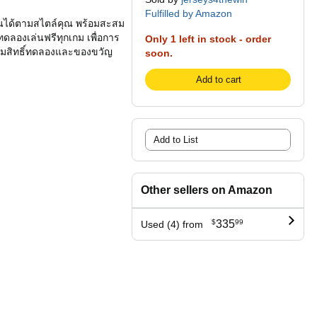
Fulfilled by Amazon
เล่นได้ตามสไตล์คุณ พร้อมสะสม
ลองเล่นฟรีทุกเกม เพื่อการ
Only 1 left in stock - order
ร้อมสิทธิ์ทดลองและของขวัญ
soon.
Add to cart
Add to List
Other sellers on Amazon
$
335
99
Used (4) from