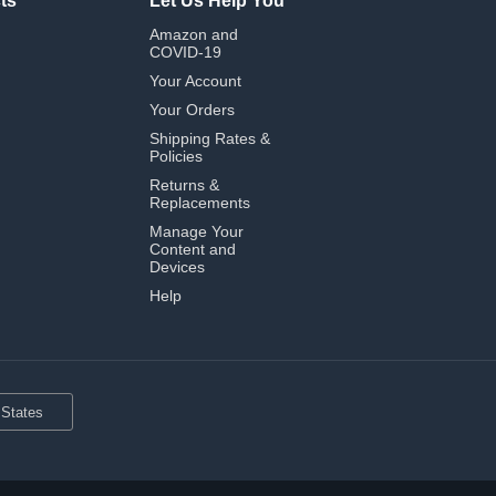
ts
Let Us Help You
Amazon and
COVID-19
Your Account
Your Orders
Shipping Rates &
Policies
Returns &
Replacements
Manage Your
Content and
Devices
Help
 States