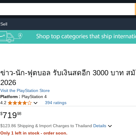
Sell
ข่าว-นัก-ฟุตบอล รับเงินสดอีก 3000 บาท ส
2026
Visit the PlayStation Store
Platform :
PlayStation 4
4.2
394 ratings
719
$
98
$123.86 Shipping & Import Charges to Thailand
Details
Only 1 left in stock - order soon.