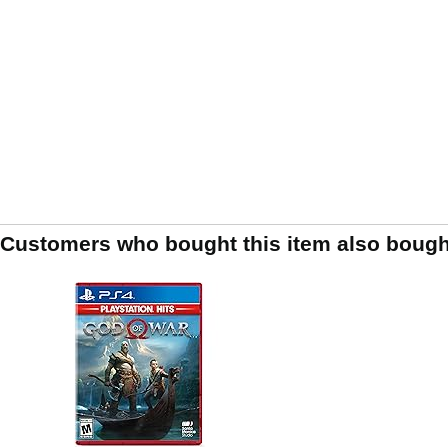
Customers who bought this item also bough