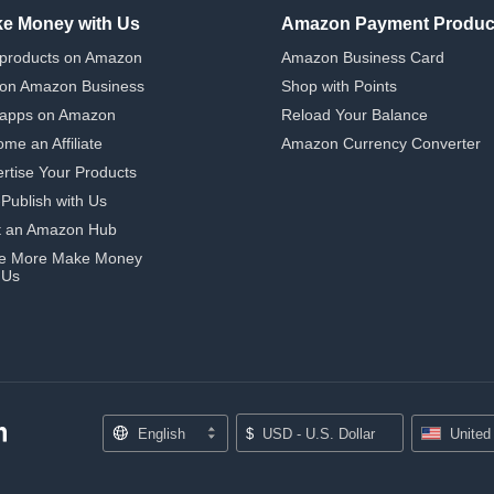
e Money with Us
Amazon Payment Produc
 products on Amazon
Amazon Business Card
 on Amazon Business
Shop with Points
 apps on Amazon
Reload Your Balance
me an Affiliate
Amazon Currency Converter
rtise Your Products
-Publish with Us
t an Amazon Hub
e More Make Money
 Us
English
$
USD - U.S. Dollar
United