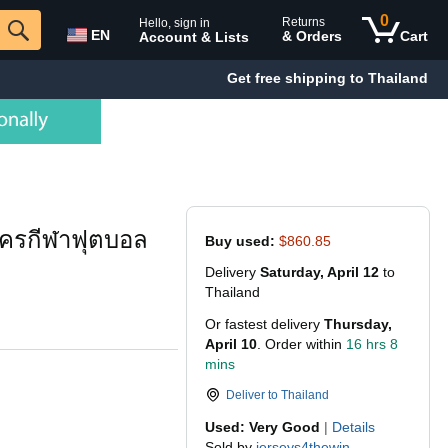
0
Returns
Hello, sign in
EN
& Orders
Cart
Account & Lists
Get free shipping to Thailand
มัครกีฬาฟุตบอล
Buy used:
$860.85
Delivery
Saturday, April 12
to
Thailand
Or fastest delivery
Thursday,
April 10
. Order within
16 hrs 8
mins
Deliver to
Thailand
Used: Very Good
|
Details
Sold by
jerseys4thewin