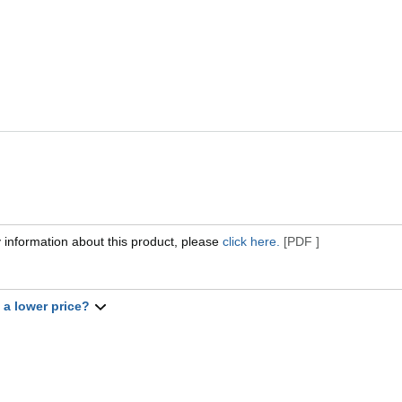
 information about this product, please
click here.
[PDF ]
t a lower price?