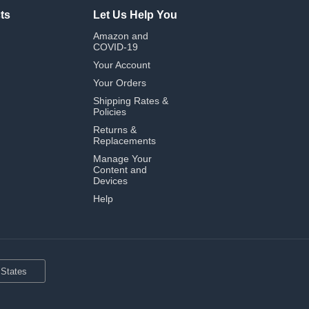
ts
Let Us Help You
Amazon and
COVID-19
Your Account
Your Orders
Shipping Rates &
Policies
Returns &
Replacements
Manage Your
Content and
Devices
Help
 States