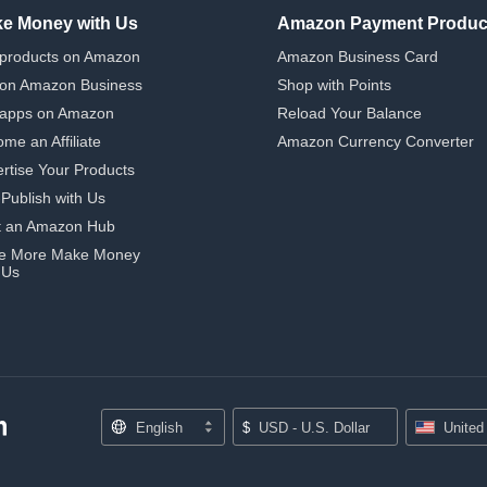
e Money with Us
Amazon Payment Produc
 products on Amazon
Amazon Business Card
 on Amazon Business
Shop with Points
 apps on Amazon
Reload Your Balance
me an Affiliate
Amazon Currency Converter
rtise Your Products
-Publish with Us
t an Amazon Hub
e More Make Money
 Us
English
$
USD - U.S. Dollar
United