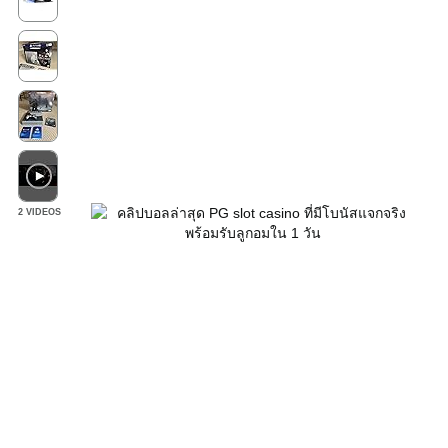
2 VIDEOS