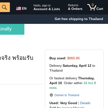
0
Returns
Hello, sign in
EN
& Orders
Cart
Account & Lists
Get free shipping to Thailand
จริง พร้อมรับ
Buy used:
$860.85
Delivery
Saturday, April 12
to
Thailand
Or fastest delivery
Thursday,
April 10
. Order within
16 hrs 8
mins
Deliver to
Thailand
Used: Very Good
|
Details
Sold by
jerseys4thewin