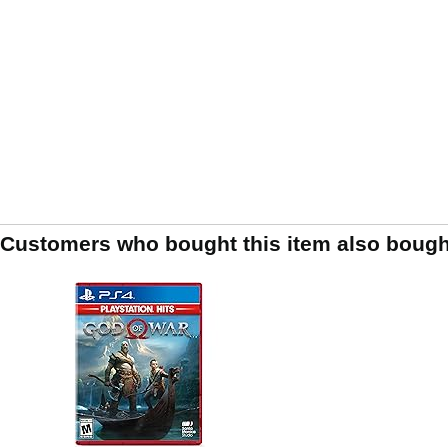
Customers who bought this item also bough