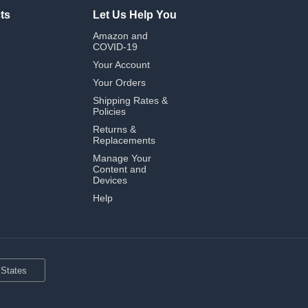
ts
Let Us Help You
Amazon and
COVID-19
Your Account
Your Orders
Shipping Rates &
Policies
Returns &
Replacements
Manage Your
Content and
Devices
Help
 States