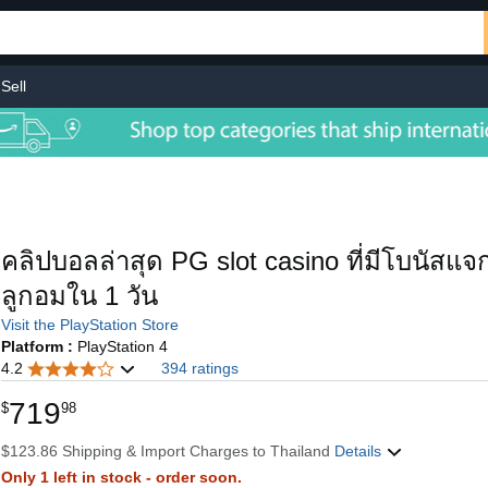
Sell
คลิปบอลล่าสุด PG slot casino ที่มีโบนัสแจก
ลูกอมใน 1 วัน
Visit the PlayStation Store
Platform :
PlayStation 4
4.2
394 ratings
719
$
98
$123.86 Shipping & Import Charges to Thailand
Details
Only 1 left in stock - order soon.