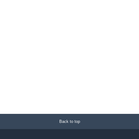
Back to top