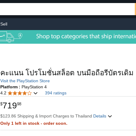
Sell
คะแนน โปรโมชั่นสล็อต บนมือถือรีบัตรเดิม
Visit the PlayStation Store
Platform :
PlayStation 4
4.2
394 ratings
719
$
98
$123.86 Shipping & Import Charges to Thailand
Details
Only 1 left in stock - order soon.