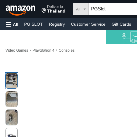
Deliver to
All
Thailand
PG SLOT
Registry
Customer Service
Gift Cards
All
›
›
Video Games
PlayStation 4
Consoles