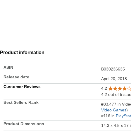
Product information
ASIN
B030236635
Release date
April 20, 2018
Customer Reviews
4.2
4.2 out of 5 star
Best Sellers Rank
#83,477 in Vid
Video Games
)
#116 in
PlaySta
Product Dimensions
14.3 x 4.5 x 17