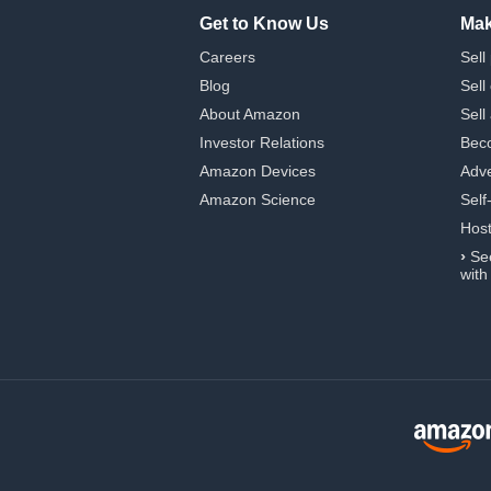
Get to Know Us
Mak
Careers
Sell
Blog
Sell
About Amazon
Sell
Investor Relations
Beco
Amazon Devices
Adve
Amazon Science
Self
Hos
›
Se
with