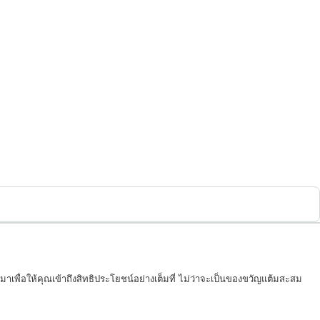
าเพื่อให้คุณเข้าถึงสิทธิประโยชน์อย่างเต็มที่ ไม่ว่าจะเป็นของขวัญแต้มสะสม