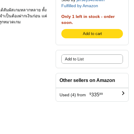
Fulfilled by Amazon
ด้สัมผัสเกมหลากหลาย ทั้ง
่จำเป็นต้องฝากเงินก่อน แค่
Only 1 left in stock - order
นทุกหมวดเกม
soon.
Add to cart
Add to List
Other sellers on Amazon
$
335
99
Used (4) from