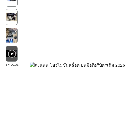
2 VIDEOS