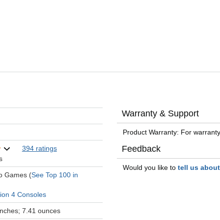
Warranty & Support
Product Warranty: For warranty
Feedback
394 ratings
s
Would you like to
tell us abou
eo Games (
See Top 100 in
tion 4 Consoles
 inches; 7.41 ounces