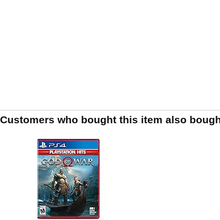
Customers who bought this item also bough