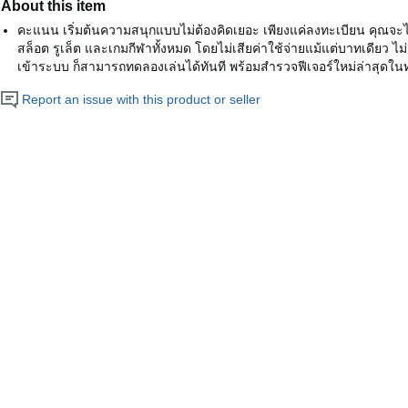
About this item
คะแนน เริ่มต้นความสนุกแบบไม่ต้องคิดเยอะ เพียงแค่ลงทะเบียน คุณจะไ
สล็อต รูเล็ต และเกมกีฬาทั้งหมด โดยไม่เสียค่าใช้จ่ายแม้แต่บาทเดียว ไม
เข้าระบบ ก็สามารถทดลองเล่นได้ทันที พร้อมสำรวจฟีเจอร์ใหม่ล่าสุดใ
Report an issue with this product or seller