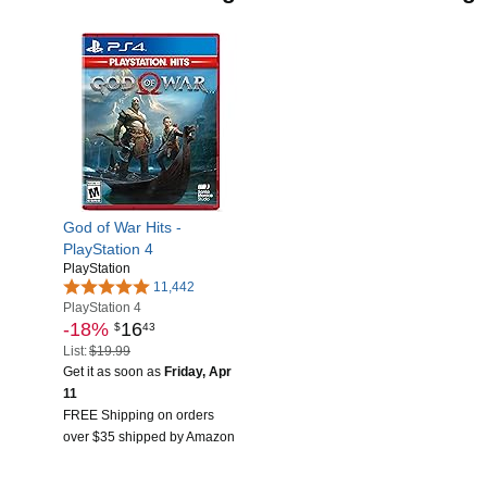
God of War Hits -
PlayStation 4
PlayStation
11,442
PlayStation 4
-18%
16
$
43
List:
$19.99
Get it as soon as
Friday, Apr
11
FREE Shipping on orders
over $35 shipped by Amazon