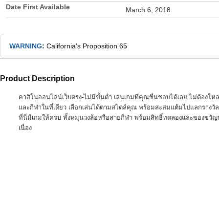
Date First Available
March 6, 2018
WARNING
:
California’s Proposition 65
Product Description
คาสิโนออนไลน์เว็บตรง-ไม่มีขั้นต่ำ เล่นเกมที่คุณชื่นชอบได้เลย ไม่ต้อ
และกีฬาในที่เดียว เลือกเล่นได้ตามสไตล์คุณ พร้อมสะสมแต้มไปแลกรางวัล
ที่นี่มีเกมให้ครบ ทั้งหมุนวงล้อหรือสายกีฬา พร้อมสิทธิ์ทดลองและของขวัญห
เนื่อง