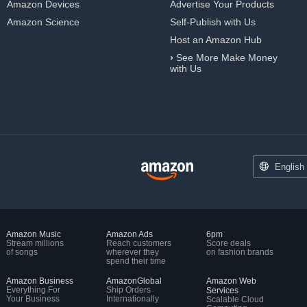
Amazon Devices
Advertise Your Products
Amazon Science
Self-Publish with Us
Host an Amazon Hub
›
See More Make Money
with Us
English
Amazon Music
Amazon Ads
6pm
Stream millions
Reach customers
Score deals
of songs
wherever they
on fashion brands
spend their time
Amazon Business
AmazonGlobal
Amazon Web
Everything For
Ship Orders
Services
Your Business
Internationally
Scalable Cloud