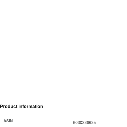
Product information
ASIN
B030236635