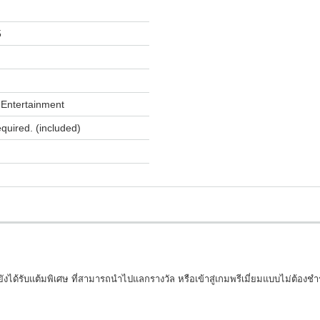
5
Entertainment
equired. (included)
ยังได้รับแต้มพิเศษ ที่สามารถนำไปแลกรางวัล หรือเข้าสู่เกมพรีเมี่ยมแบบไม่ต้องชำระ