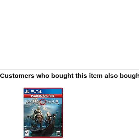
Customers who bought this item also bough