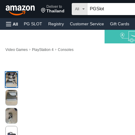
Deliver to
All
Thailand
PG SLOT
Registry
Customer Service
Gift Cards
All
›
›
Video Games
PlayStation 4
Consoles