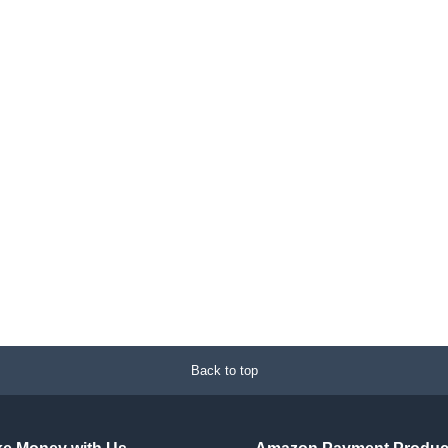
Back to top