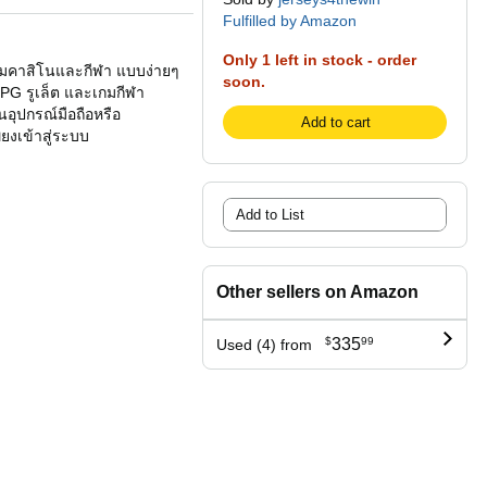
Fulfilled by Amazon
Only 1 left in stock - order
เกมคาสิโนและกีฬา แบบง่ายๆ
soon.
 PG รูเล็ต และเกมกีฬา
นอุปกรณ์มือถือหรือ
Add to cart
ยงเข้าสู่ระบบ
Add to List
Other sellers on Amazon
$
335
99
Used (4) from