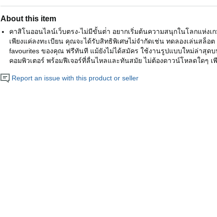
About this item
คาสิโนออนไลน์เว็บตรง-ไม่มีขั้นต่ํา อยากเริ่มต้นความสนุกในโลกแห่ง
เพียงแค่ลงทะเบียน คุณจะได้รับสิทธิพิเศษไม่จำกัดเช่น ทดลองเล่นสล็อต
favourites ของคุณ ฟรีทันที แม้ยังไม่ได้สมัคร ใช้งานรูปแบบใหม่ล่าสุดบ
คอมพิวเตอร์ พร้อมฟีเจอร์ที่ลื่นไหลและทันสมัย ไม่ต้องดาวน์โหลดใดๆ เพี
Report an issue with this product or seller