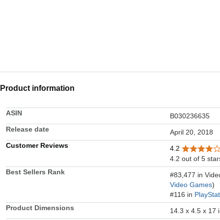
Product information
ASIN
B030236635
Release date
April 20, 2018
Customer Reviews
4.2
4.2 out of 5 star
Best Sellers Rank
#83,477 in Vid
Video Games
)
#116 in
PlaySta
Product Dimensions
14.3 x 4.5 x 17