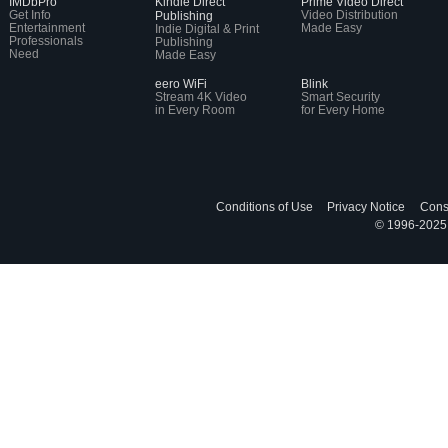
IMDbPro
Kindle Direct
Prime Video Direct
Get Info
Video Distribution
Publishing
Entertainment
Made Easy
Indie Digital & Print
Professionals
Publishing
Need
Made Easy
eero WiFi
Blink
Stream 4K Video
Smart Security
in Every Room
for Every Home
Conditions of Use
Privacy Notice
Cons
© 1996-2025, 