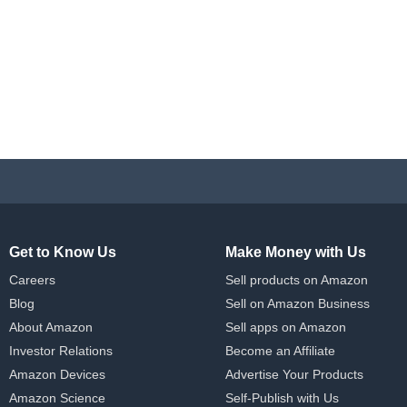
Get to Know Us
Make Money with Us
Careers
Sell products on Amazon
Blog
Sell on Amazon Business
About Amazon
Sell apps on Amazon
Investor Relations
Become an Affiliate
Amazon Devices
Advertise Your Products
Amazon Science
Self-Publish with Us