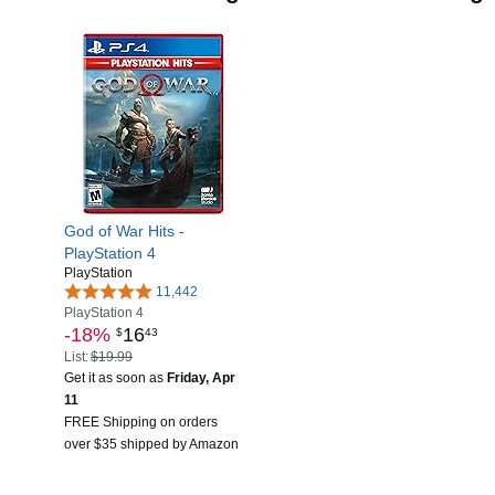
God of War Hits -
PlayStation 4
PlayStation
11,442
PlayStation 4
-18%
16
$
43
List:
$19.99
Get it as soon as
Friday, Apr
11
FREE Shipping on orders
over $35 shipped by Amazon