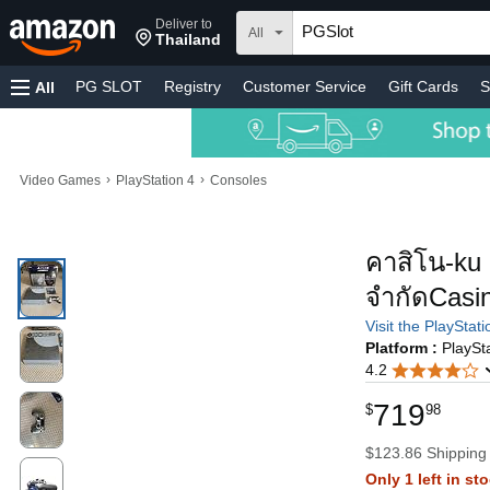
Deliver to
All
Thailand
PG SLOT
Registry
Customer Service
Gift Cards
S
All
›
›
Video Games
PlayStation 4
Consoles
คาสิโน-ku 
จำกัดCasi
Visit the PlayStat
Platform :
PlaySt
4.2
719
$
98
$123.86 Shipping
Only 1 left in st