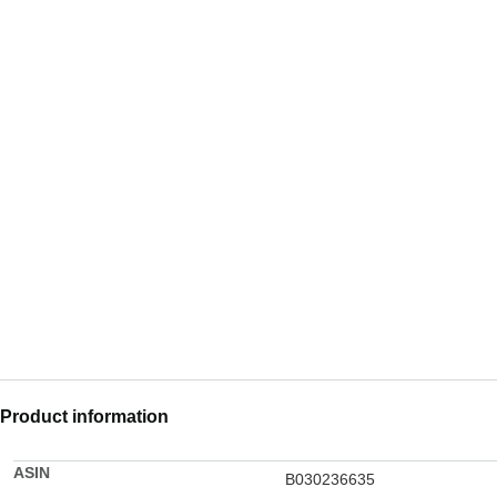
Product information
ASIN
B030236635