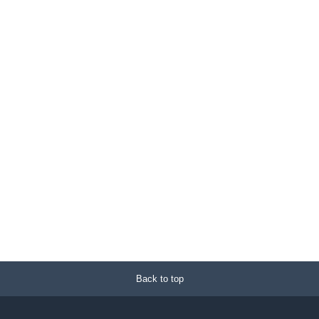
Back to top