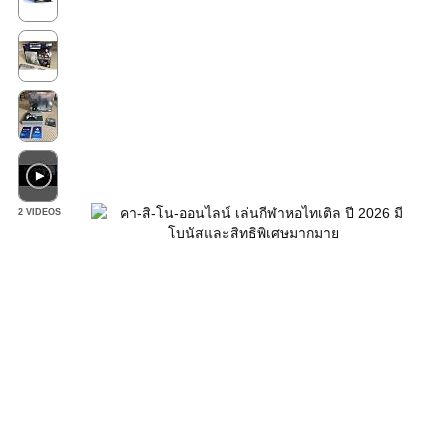
2 VIDEOS