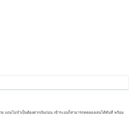
่าย แถมไม่จำเป็นต้องฝากเงินก่อน เข้าระบบก็สามารถทดลองเล่นได้ทันที พร้อม