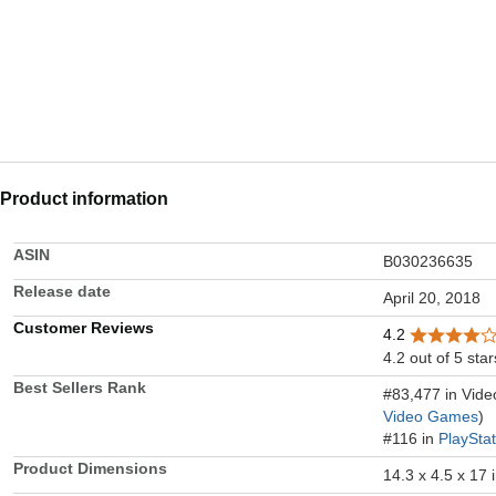
Product information
ASIN
B030236635
Release date
April 20, 2018
Customer Reviews
4.2
4.2 out of 5 star
Best Sellers Rank
#83,477 in Vid
Video Games
)
#116 in
PlaySta
Product Dimensions
14.3 x 4.5 x 17