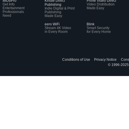
IMDbPro
Kindle Direct
Prime Video Direct
Get Info
Video Distribution
Publishing
Entertainment
Made Easy
Indie Digital & Print
Professionals
Publishing
Need
Made Easy
eero WiFi
Blink
Stream 4K Video
Smart Security
in Every Room
for Every Home
Conditions of Use
Privacy Notice
Cons
© 1996-2025, 