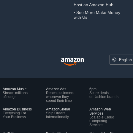
Host an Amazon Hub
›
See More Make Money
with Us
English
Amazon Music
Amazon Ads
6pm
Stream millions
Reach customers
Score deals
of songs
wherever they
on fashion brands
spend their time
Amazon Business
AmazonGlobal
Amazon Web
Everything For
Ship Orders
Services
Your Business
Internationally
Scalable Cloud
Computing
Services