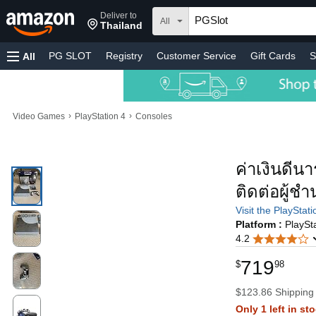
Deliver to
All
Thailand
PG SLOT
Registry
Customer Service
Gift Cards
S
All
›
›
Video Games
PlayStation 4
Consoles
ค่าเงินดีน
ติดต่อผู้
Visit the PlayStat
Platform :
PlaySt
4.2
719
$
98
$123.86 Shipping
Only 1 left in st