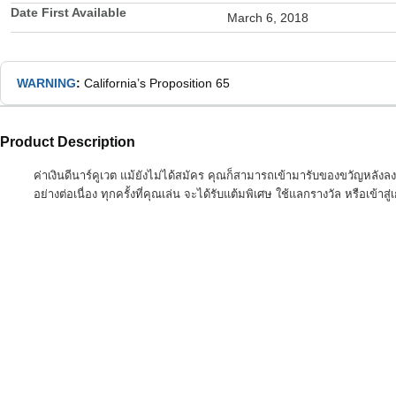
Date First Available
March 6, 2018
WARNING
:
California’s Proposition 65
Product Description
ค่าเงินดีนาร์คูเวต แม้ยังไม่ได้สมัคร คุณก็สามารถเข้ามารับของขวัญหลังลงท
อย่างต่อเนื่อง ทุกครั้งที่คุณเล่น จะได้รับแต้มพิเศษ ใช้แลกรางวัล หรือเข้าส