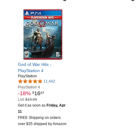
God of War Hits -
PlayStation 4
PlayStation
11,442
PlayStation 4
-18%
16
$
43
List:
$19.99
Get it as soon as
Friday, Apr
11
FREE Shipping on orders
over $35 shipped by Amazon