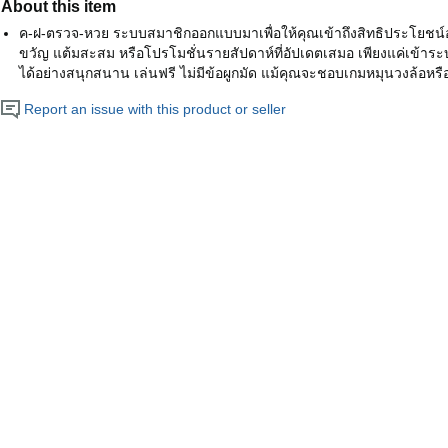
About this item
ค-ฝ-ตรวจ-หวย ระบบสมาชิกออกแบบมาเพื่อให้คุณเข้าถึงสิทธิประโยชน์อย่
ขวัญ แต้มสะสม หรือโปรโมชั่นรายสัปดาห์ที่อัปเดตเสมอ เพียงแค่เข้า
ได้อย่างสนุกสนาน เล่นฟรี ไม่มีข้อผูกมัด แม้คุณจะชอบเกมหมุนวงล้อหรื
Report an issue with this product or seller