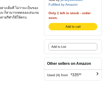
Fulfilled by Amazon
างเต็มที่ ไม่ว่าจะเป็นของ
ระบบ ก็สามารถทดลองเล่นเกม
Only 1 left in stock - order
อสายกีฬาก็มีให้ครบ
soon.
Add to cart
Add to List
Other sellers on Amazon
$
335
99
Used (4) from