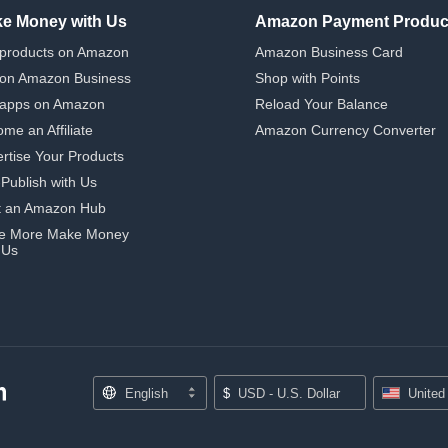
e Money with Us
Amazon Payment Produc
 products on Amazon
Amazon Business Card
 on Amazon Business
Shop with Points
 apps on Amazon
Reload Your Balance
me an Affiliate
Amazon Currency Converter
rtise Your Products
-Publish with Us
t an Amazon Hub
e More Make Money
 Us
English
$
USD - U.S. Dollar
United