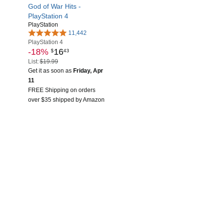
God of War Hits -
PlayStation 4
PlayStation
11,442
PlayStation 4
-18%
16
$
43
List:
$19.99
Get it as soon as
Friday, Apr
11
FREE Shipping on orders
over $35 shipped by Amazon