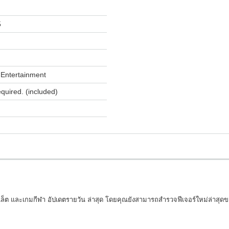
5
Entertainment
equired. (included)
ูเล็ต และเกมกีฬา อัปเดตรายวัน ล่าสุด โดยคุณยังสามารถสำรวจฟีเจอร์ใหม่ล่าส