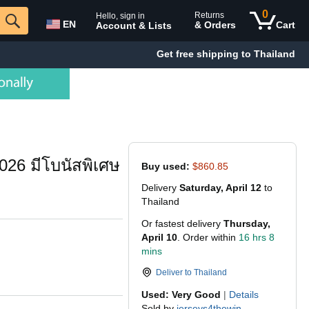
0
Returns
Hello, sign in
EN
& Orders
Cart
Account & Lists
Get free shipping to Thailand
026 มีโบนัสพิเศษ
Buy used:
$860.85
Delivery
Saturday, April 12
to
Thailand
Or fastest delivery
Thursday,
April 10
. Order within
16 hrs 8
mins
Deliver to
Thailand
Used: Very Good
|
Details
Sold by
jerseys4thewin