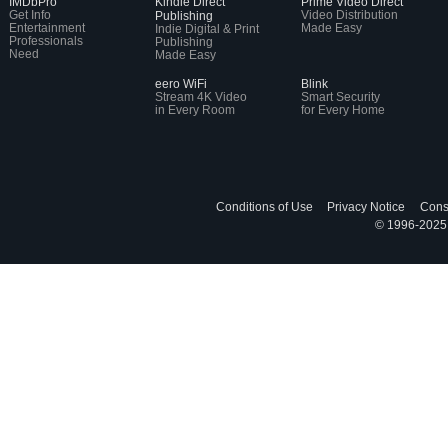
IMDbPro
Kindle Direct
Prime Video Direct
Get Info
Video Distribution
Publishing
Entertainment
Made Easy
Indie Digital & Print
Professionals
Publishing
Need
Made Easy
eero WiFi
Blink
Stream 4K Video
Smart Security
in Every Room
for Every Home
Conditions of Use
Privacy Notice
Cons
© 1996-2025, 