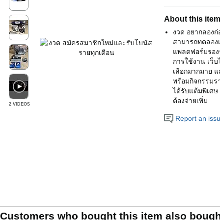
About this ite
งวด อยากลองก่อ
สามารถทดลองเล่
แพลตฟอร์มรองร
การใช้งาน เว็บ
เลือกมากมาย และ
พร้อมกิจกรรมรายว
ได้รับแต้มพิเศษ
ต้องจ่ายเพิ่ม
2 VIDEOS
Report an issue
Customers who bought this item also bough