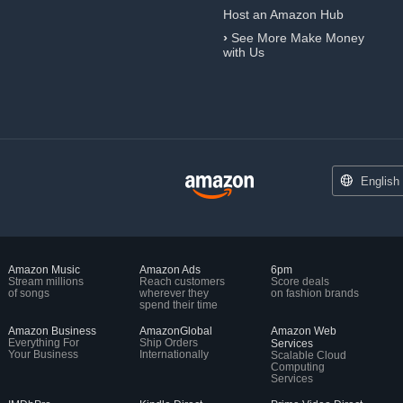
Host an Amazon Hub
›
See More Make Money
with Us
English
Amazon Music
Amazon Ads
6pm
Stream millions
Reach customers
Score deals
of songs
wherever they
on fashion brands
spend their time
Amazon Business
AmazonGlobal
Amazon Web
Everything For
Ship Orders
Services
Your Business
Internationally
Scalable Cloud
Computing
Services