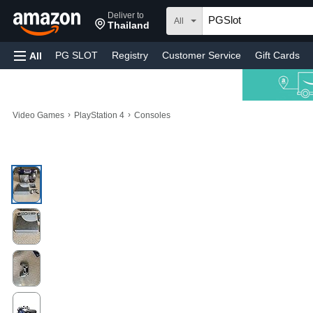
Deliver to
All
Thailand
PG SLOT
Registry
Customer Service
Gift Cards
All
›
›
Video Games
PlayStation 4
Consoles