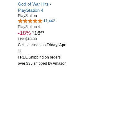
God of War Hits -
PlayStation 4
PlayStation
11,442
PlayStation 4
-18%
16
$
43
List:
$19.99
Get it as soon as
Friday, Apr
11
FREE Shipping on orders
over $35 shipped by Amazon