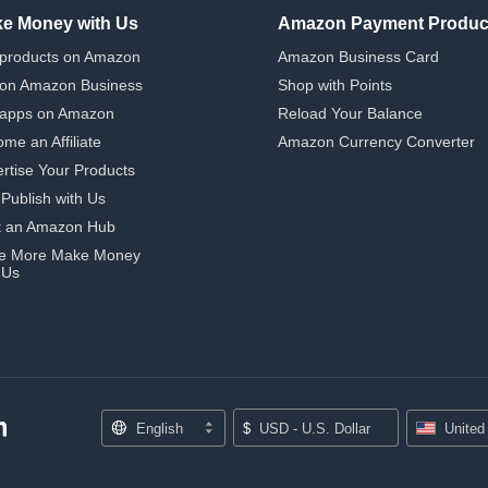
e Money with Us
Amazon Payment Produc
 products on Amazon
Amazon Business Card
 on Amazon Business
Shop with Points
 apps on Amazon
Reload Your Balance
me an Affiliate
Amazon Currency Converter
rtise Your Products
-Publish with Us
t an Amazon Hub
e More Make Money
 Us
English
$
USD - U.S. Dollar
United