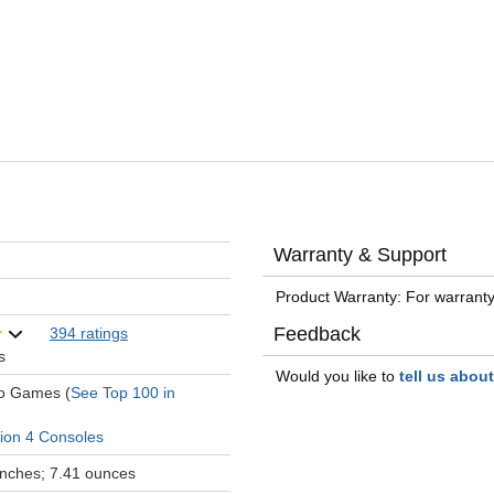
Warranty & Support
Product Warranty: For warranty
Feedback
394 ratings
s
Would you like to
tell us abou
eo Games (
See Top 100 in
tion 4 Consoles
 inches; 7.41 ounces