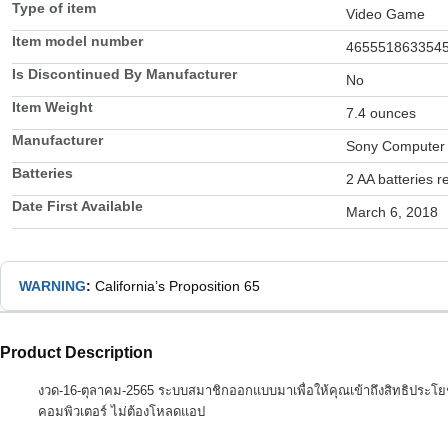
Type of item
Video Game
Item model number
465551863354
Is Discontinued By Manufacturer
No
Item Weight
7.4 ounces
Manufacturer
Sony Computer 
Batteries
2 AA batteries r
Date First Available
March 6, 2018
WARNING
:
California’s Proposition 65
Product Description
งวด-16-ตุลาคม-2565 ระบบสมาชิกออกแบบมาเพื่อให้คุณเข้าถึงสิทธิประโยชน์อ
คอมพิวเตอร์ ไม่ต้องโหลดแอป