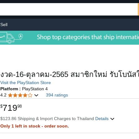
Sell
งวด-16-ตุลาคม-2565 สมาชิกใหม่ รับโบนัสใ
Visit the PlayStation Store
Platform :
PlayStation 4
4.2
394 ratings
719
$
98
$123.86 Shipping & Import Charges to Thailand
Details
Only 1 left in stock - order soon.