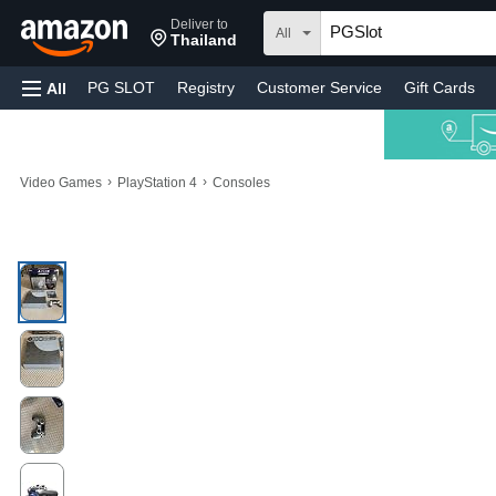
Deliver to
All
Thailand
PG SLOT
Registry
Customer Service
Gift Cards
All
›
›
Video Games
PlayStation 4
Consoles