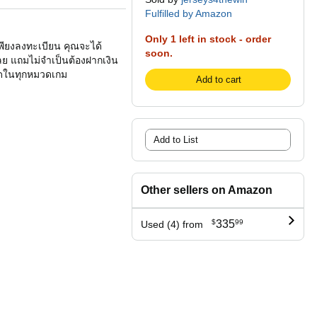
Fulfilled by Amazon
Only 1 left in stock - order
พียงลงทะเบียน คุณจะได้
soon.
เลย แถมไม่จำเป็นต้องฝากเงิน
สุดในทุกหมวดเกม
Add to cart
Add to List
Other sellers on Amazon
$
335
99
Used (4) from