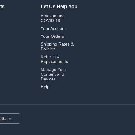
ts
Let Us Help You
Amazon and
COVID-19
Your Account
Your Orders
Shipping Rates &
Policies
Returns &
Replacements
Manage Your
Content and
Devices
Help
 States