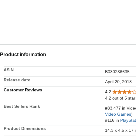
Product information
ASIN
B030236635
Release date
April 20, 2018
Customer Reviews
4.2
4.2 out of 5 star
Best Sellers Rank
#83,477 in Vid
Video Games
)
#116 in
PlaySta
Product Dimensions
14.3 x 4.5 x 17