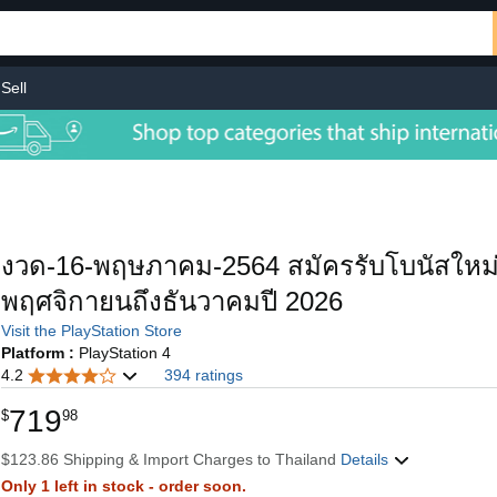
Sell
งวด-16-พฤษภาคม-2564 สมัครรับโบนัสใหม่ก
พฤศจิกายนถึงธันวาคมปี 2026
Visit the PlayStation Store
Platform :
PlayStation 4
4.2
394 ratings
719
$
98
$123.86 Shipping & Import Charges to Thailand
Details
Only 1 left in stock - order soon.