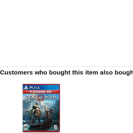
Customers who bought this item also bough