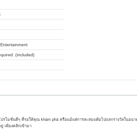
5
Entertainment
equired. (included)
มโปรโมชั่นดีๆ ที่รอให้คุณ khám phá หรือแม้แต่การสะสมแต้มไปแลกรางวัลในอนา
่ เพียงคลิกเข้ามา