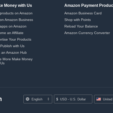
e Money with Us
Amazon Payment Produc
 products on Amazon
Amazon Business Card
 on Amazon Business
Shop with Points
 apps on Amazon
Reload Your Balance
me an Affiliate
Amazon Currency Converter
rtise Your Products
-Publish with Us
t an Amazon Hub
e More Make Money
 Us
English
$
USD - U.S. Dollar
United