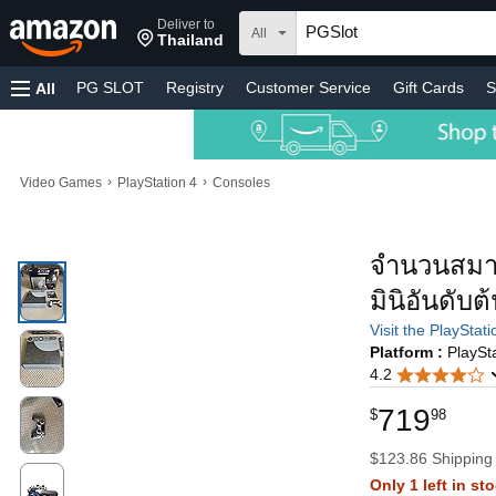
Deliver to
All
Thailand
PG SLOT
Registry
Customer Service
Gift Cards
S
All
›
›
Video Games
PlayStation 4
Consoles
จำนวนสมาช
มินิอันดับต
Visit the PlayStat
Platform :
PlaySt
4.2
719
$
98
$123.86 Shipping
Only 1 left in st