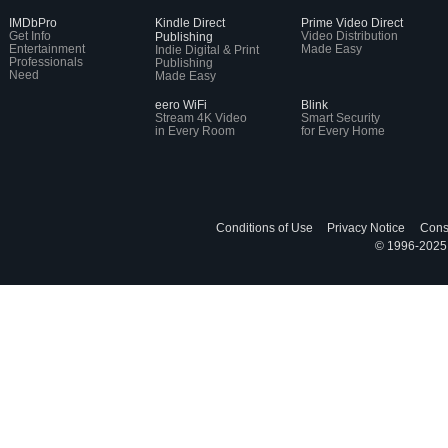
IMDbPro
Kindle Direct
Prime Video Direct
Get Info
Video Distribution
Publishing
Entertainment
Made Easy
Indie Digital & Print
Professionals
Publishing
Need
Made Easy
eero WiFi
Blink
Stream 4K Video
Smart Security
in Every Room
for Every Home
Conditions of Use
Privacy Notice
Cons
© 1996-2025, 