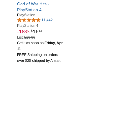
God of War Hits -
PlayStation 4
PlayStation
11,442
PlayStation 4
-18%
16
$
43
List:
$19.99
Get it as soon as
Friday, Apr
11
FREE Shipping on orders
over $35 shipped by Amazon