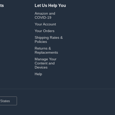
ts
Let Us Help You
Amazon and
COVID-19
Your Account
Your Orders
Shipping Rates &
Policies
Returns &
Replacements
Manage Your
Content and
Devices
Help
 States