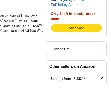
Fulfilled by Amazon
Only 1 left in stock - order
สโลกแห่งเกมคาสิโนและกีฬา
soon.
่าใช้จ่ายแม้แต่น้อย แถมยัง
ดในทุกหมวดหมู่ของเกม คาสิโน
Add to cart
์แบบเต็มแมกซ์ ไม่ว่าจะเป็น
Add to List
Other sellers on Amazon
$
335
99
Used (4) from