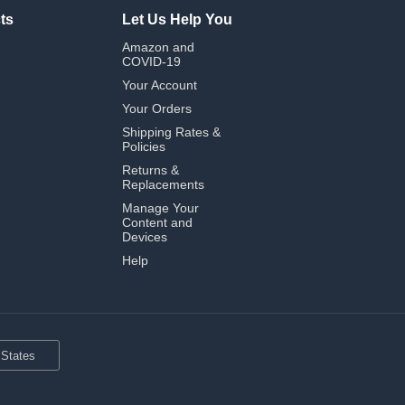
ts
Let Us Help You
Amazon and
COVID-19
Your Account
Your Orders
Shipping Rates &
Policies
Returns &
Replacements
Manage Your
Content and
Devices
Help
 States