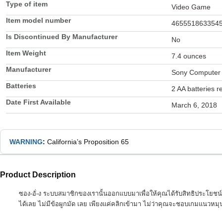
Type of item
Video Game
Item model number
465551863354
Is Discontinued By Manufacturer
No
Item Weight
7.4 ounces
Manufacturer
Sony Computer 
Batteries
2 AA batteries r
Date First Available
March 6, 2018
WARNING
:
California’s Proposition 65
Product Description
ซอง-อั่-ง ระบบสมาชิกของเรานั้นออกแบบมาเพื่อให้คุณได้รับสิทธิประโยชน์เ
ได้เลย ไม่มีข้อผูกมัด เลย เพียงแค่คลิกเข้ามา ไม่ว่าคุณจะชอบเกมแนวหม