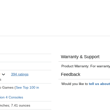
Warranty & Support
Product Warranty: For warranty
Feedback
394 ratings
s
Would you like to
tell us abou
eo Games (
See Top 100 in
tion 4 Consoles
 inches; 7.41 ounces