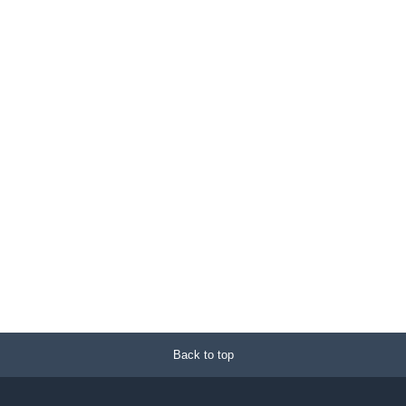
Back to top