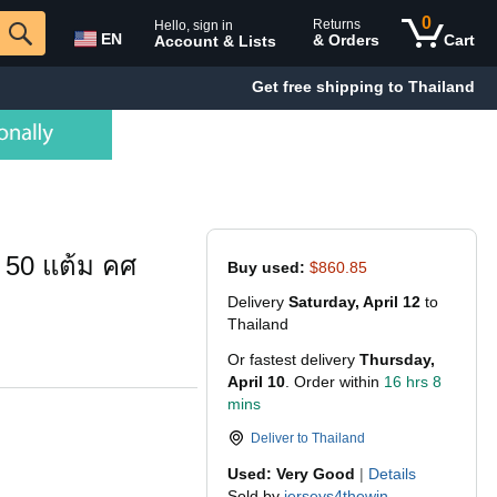
0
Returns
Hello, sign in
EN
& Orders
Cart
Account & Lists
Get free shipping to Thailand
ส 50 แต้ม คศ
Buy used:
$860.85
Delivery
Saturday, April 12
to
Thailand
Or fastest delivery
Thursday,
April 10
. Order within
16 hrs 8
mins
Deliver to
Thailand
Used: Very Good
|
Details
Sold by
jerseys4thewin