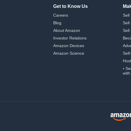
Get to Know Us
Mak
Careers
Sell
Blog
Sell
About Amazon
Sell
Investor Relations
Beco
Amazon Devices
Adve
Amazon Science
Self
Hos
›
Se
with