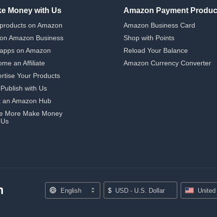
e Money with Us
Amazon Payment Produc
 products on Amazon
Amazon Business Card
 on Amazon Business
Shop with Points
 apps on Amazon
Reload Your Balance
me an Affiliate
Amazon Currency Converter
rtise Your Products
-Publish with Us
t an Amazon Hub
e More Make Money
 Us
English
$
USD - U.S. Dollar
United