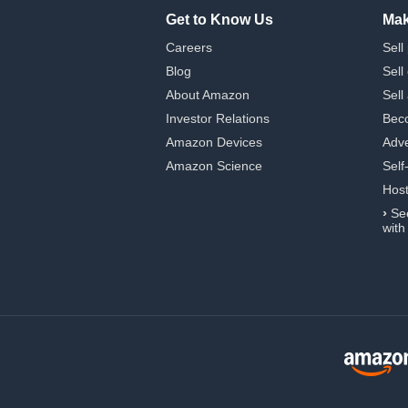
Get to Know Us
Mak
Careers
Sell
Blog
Sell
About Amazon
Sell
Investor Relations
Beco
Amazon Devices
Adve
Amazon Science
Self
Hos
›
Se
with