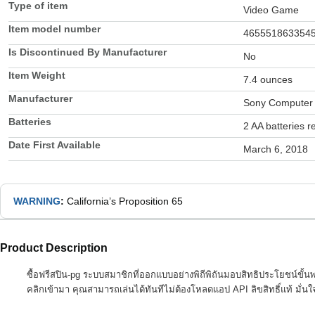
Type of item
Video Game
Item model number
465551863354
Is Discontinued By Manufacturer
No
Item Weight
7.4 ounces
Manufacturer
Sony Computer 
Batteries
2 AA batteries r
Date First Available
March 6, 2018
WARNING
:
California’s Proposition 65
Product Description
ซื้อฟรีสปิน-pg ระบบสมาชิกที่ออกแบบอย่างพิถีพิถันมอบสิทธิประโยชน์ขั้นพร
คลิกเข้ามา คุณสามารถเล่นได้ทันทีไม่ต้องโหลดแอป API ลิขสิทธิ์แท้ มั่น