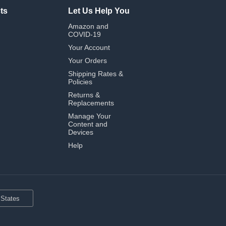
ts
Let Us Help You
Amazon and
COVID-19
Your Account
Your Orders
Shipping Rates &
Policies
Returns &
Replacements
Manage Your
Content and
Devices
Help
 States