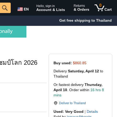
0
Returns
Hello, sign in
EN
& Orders
Cart
Account & Lists
Get free shipping to Thailand
งแชมป์โลก 2026
Buy used:
$860.85
Delivery
Saturday, April 12
to
Thailand
Or fastest delivery
Thursday,
April 10
. Order within
16 hrs 8
mins
Deliver to
Thailand
Used: Very Good
|
Details
Sold by
jerseys4thewin