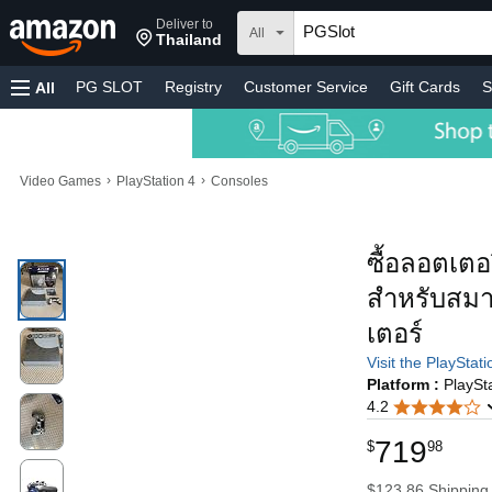
Deliver to
All
Thailand
PG SLOT
Registry
Customer Service
Gift Cards
S
All
›
›
Video Games
PlayStation 4
Consoles
ซื้อลอตเตอ
สำหรับสมา
เตอร์
Visit the PlayStat
Platform :
PlaySt
4.2
719
$
98
$123.86 Shipping