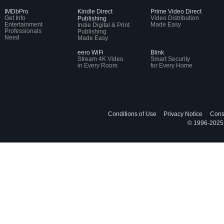
IMDbPro
Kindle Direct
Prime Video Direct
Get Info
Video Distribution
Publishing
Entertainment
Made Easy
Indie Digital & Print
Professionals
Publishing
Need
Made Easy
eero WiFi
Blink
Stream 4K Video
Smart Security
in Every Room
for Every Home
Conditions of Use
Privacy Notice
Cons
© 1996-2025, 