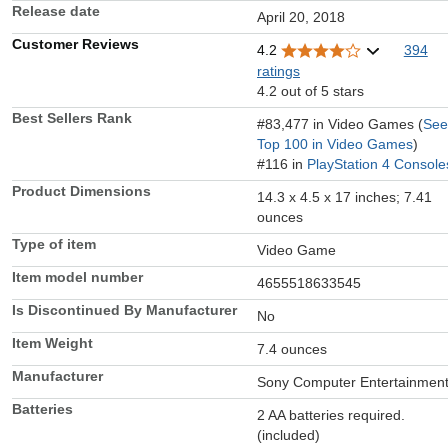
Release date
April 20, 2018
Customer Reviews
4.2
394
ratings
4.2 out of 5 stars
Best Sellers Rank
#83,477 in Video Games (
See
Top 100 in Video Games
)
#116 in
PlayStation 4 Console
Product Dimensions
14.3 x 4.5 x 17 inches; 7.41
ounces
Type of item
Video Game
Item model number
4655518633545
Is Discontinued By Manufacturer
No
Item Weight
7.4 ounces
Manufacturer
Sony Computer Entertainmen
Batteries
2 AA batteries required.
(included)