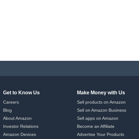
Get to Know Us
Make Money with Us
Careers
Sell products on Amazon
Blog
Sell on Amazon Business
About Amazon
Sell apps on Amazon
Investor Relations
Become an Affiliate
Amazon Devices
Advertise Your Products