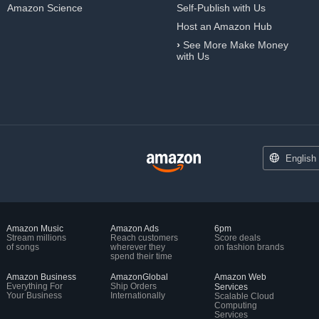
Amazon Science
Self-Publish with Us
Host an Amazon Hub
›
See More Make Money
with Us
English
Amazon Music
Amazon Ads
6pm
Stream millions
Reach customers
Score deals
of songs
wherever they
on fashion brands
spend their time
Amazon Business
AmazonGlobal
Amazon Web
Everything For
Ship Orders
Services
Your Business
Internationally
Scalable Cloud
Computing
Services