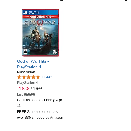
God of War Hits -
PlayStation 4
PlayStation
11,442
PlayStation 4
-18%
16
$
43
List:
$19.99
Get it as soon as
Friday, Apr
11
FREE Shipping on orders
over $35 shipped by Amazon