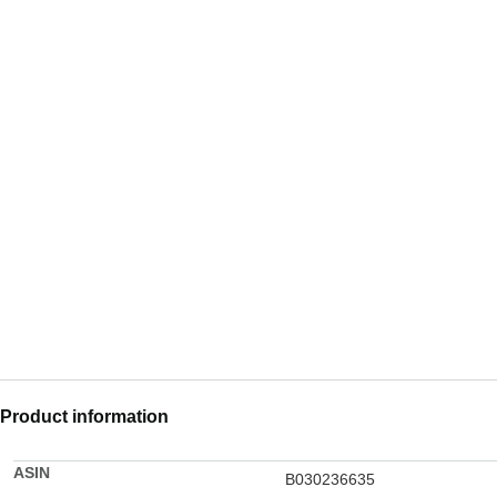
Product information
ASIN
B030236635