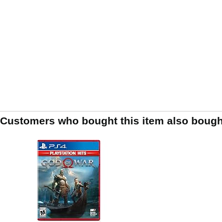
Customers who bought this item also bough