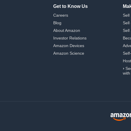
Get to Know Us
Mak
Careers
Sell
Blog
Sell
About Amazon
Sell
Investor Relations
Beco
Amazon Devices
Adve
Amazon Science
Self
Hos
›
Se
with