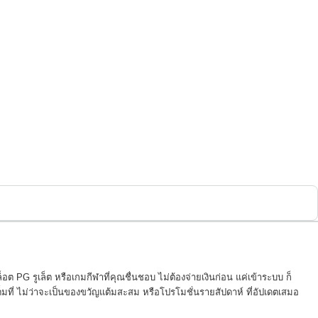
PG รูเล็ต หรือเกมกีฬาที่คุณชื่นชอบ ไม่ต้องจ่ายเงินก่อน แค่เข้าระบบ ก็
ที่ ไม่ว่าจะเป็นของขวัญแต้มสะสม หรือโปรโมชั่นรายสัปดาห์ ที่อัปเดตเสมอ