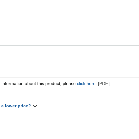
 information about this product, please
click here.
[PDF ]
t a lower price?