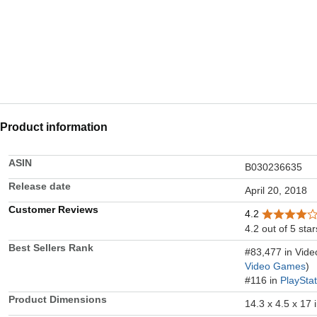
Product information
ASIN
B030236635
Release date
April 20, 2018
Customer Reviews
4.2
4.2 out of 5 star
Best Sellers Rank
#83,477 in Vid
Video Games
)
#116 in
PlaySta
Product Dimensions
14.3 x 4.5 x 17