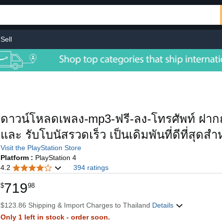
Sell
ดาวน์โหลดเพลง-mp3-ฟรี-ลง-โทรศัพท์ ฝาก
และ รับโบนัสรวดเร็ว เป็นเดิมพันที่ดีที่สุดส
Visit the PlayStation Store
Platform :
PlayStation 4
4.2
394 ratings
719
$
98
$123.86 Shipping & Import Charges to Thailand
Details
Only 1 left in stock - order soon.