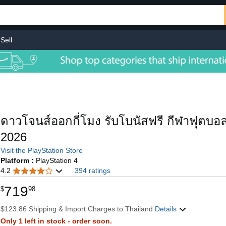
Sell
ดาวโจนส์ออกกี่โมง รับโบนัสฟรี กีฬาฟุตบอล
2026
Visit the PlayStation Store
Platform :
PlayStation 4
4.2
394 ratings
719
$
98
$123.86 Shipping & Import Charges to Thailand
Details
Only 1 left in stock - order soon.