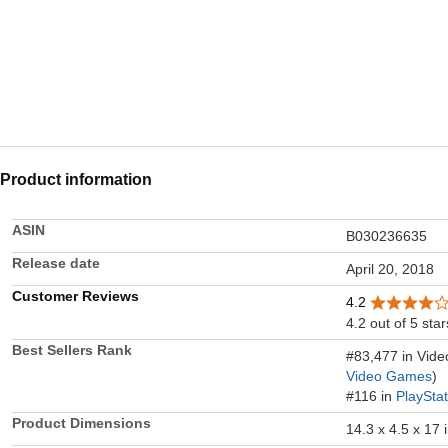
Product information
ASIN
B030236635
Release date
April 20, 2018
Customer Reviews
4.2
4.2 out of 5 star
Best Sellers Rank
#83,477 in Vid
Video Games
)
#116 in
PlaySta
Product Dimensions
14.3 x 4.5 x 17