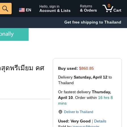
0
Returns
Hello, sign in
EN
& Orders
Cart
Account & Lists
Get free shipping to Thailand
สุดพรีเมียม คศ
Buy used:
$860.85
Delivery
Saturday, April 12
to
Thailand
Or fastest delivery
Thursday,
April 10
. Order within
16 hrs 8
mins
Deliver to
Thailand
Used: Very Good
|
Details
Sold by
jerseys4thewin