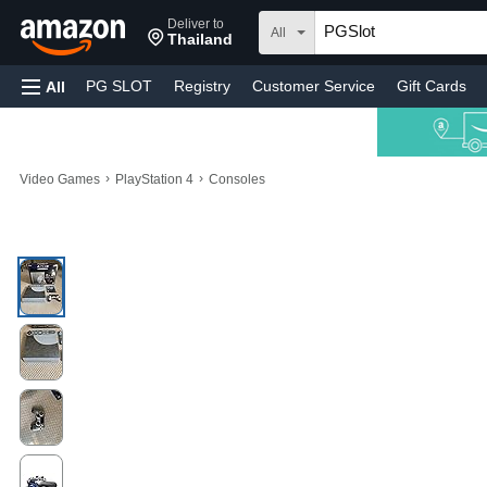
Deliver to
All
Thailand
PG SLOT
Registry
Customer Service
Gift Cards
All
›
›
Video Games
PlayStation 4
Consoles