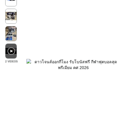
2 VIDEOS