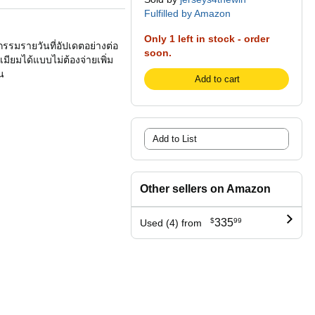
Fulfilled by Amazon
Only 1 left in stock - order
กรรมรายวันที่อัปเดตอย่างต่อ
soon.
ีเมียมได้แบบไม่ต้องจ่ายเพิ่ม
น
Add to cart
Add to List
Other sellers on Amazon
$
335
99
Used (4) from