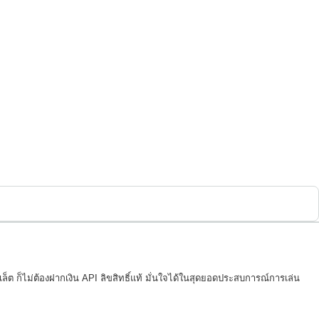
เล็ต ก็ไม่ต้องฝากเงิน API ลิขสิทธิ์แท้ มั่นใจได้ในสุดยอดประสบการณ์การเล่น