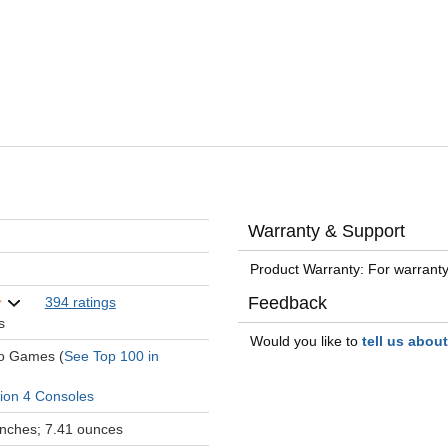
Warranty & Support
Product Warranty: For warranty
Feedback
394 ratings
s
Would you like to
tell us abou
eo Games (
See Top 100 in
tion 4 Consoles
 inches; 7.41 ounces