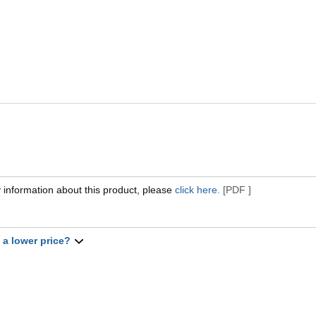
 information about this product, please
click here.
[PDF ]
t a lower price?