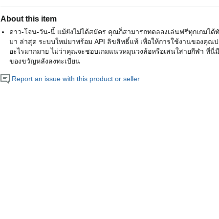
About this item
ดาว-โจน-วัน-นี้ แม้ยังไม่ได้สมัคร คุณก็สามารถทดลองเล่นฟรีทุกเกมได้ทัน
มา ล่าสุด ระบบใหม่มาพร้อม API ลิขสิทธิ์แท้ เพื่อให้การใช้งานของคุณปลอด
อะไรมากมาย ไม่ว่าคุณจะชอบเกมแนวหมุนวงล้อหรือเสนใสายกีฬา ที่นี่ม
ของขวัญหลังลงทะเบียน
Report an issue with this product or seller