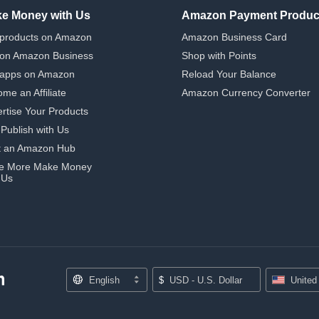
e Money with Us
Amazon Payment Produc
 products on Amazon
Amazon Business Card
 on Amazon Business
Shop with Points
 apps on Amazon
Reload Your Balance
me an Affiliate
Amazon Currency Converter
rtise Your Products
-Publish with Us
t an Amazon Hub
e More Make Money
 Us
English
$
USD - U.S. Dollar
United