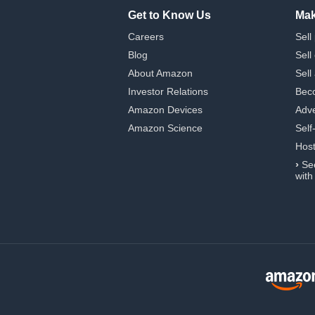
Get to Know Us
Mak
Careers
Sell
Blog
Sell
About Amazon
Sell
Investor Relations
Beco
Amazon Devices
Adve
Amazon Science
Self
Hos
›
Se
with