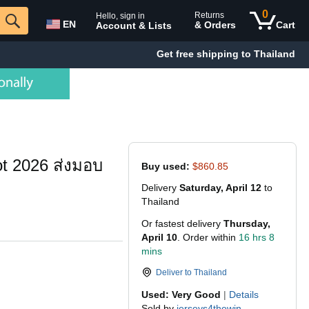
0
Returns
Hello, sign in
EN
& Orders
Cart
Account & Lists
Get free shipping to Thailand
ot 2026 ส่งมอบ
Buy used:
$860.85
Delivery
Saturday, April 12
to
Thailand
Or fastest delivery
Thursday,
April 10
. Order within
16 hrs 8
mins
Deliver to
Thailand
Used: Very Good
|
Details
Sold by
jerseys4thewin