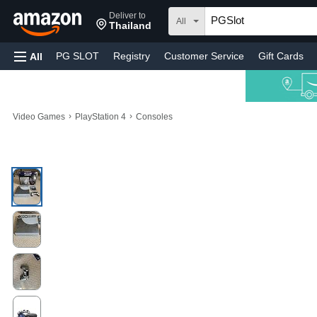
Deliver to
All
Thailand
PG SLOT
Registry
Customer Service
Gift Cards
All
›
›
Video Games
PlayStation 4
Consoles