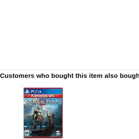
Customers who bought this item also bough