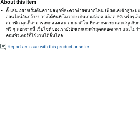
About this item
ดี้-เล่น อยากเริ่มต้นความสนุกที่สะดวกง่ายขนาดไหน เพียงแค่เข้าสู่ระ
ออนไลน์อันกว้างขวางได้ทันที ไม่ว่าจะเป็นเกมสล็อต สล็อต PG หรือรูเล
สมาชิก คุณก็สามารถทดลองเล่น เกมคาสิโน ที่หลากหลาย และสนุกกับ
ฟรี ๆ นอกจากนี้ เว็บไซต์ของเรายังอัพเดตเกมล่าสุดตลอดเวลา และไม่ว่
คอมพิวเตอร์ก็ใช้งานได้ลื่นไหล
Report an issue with this product or seller