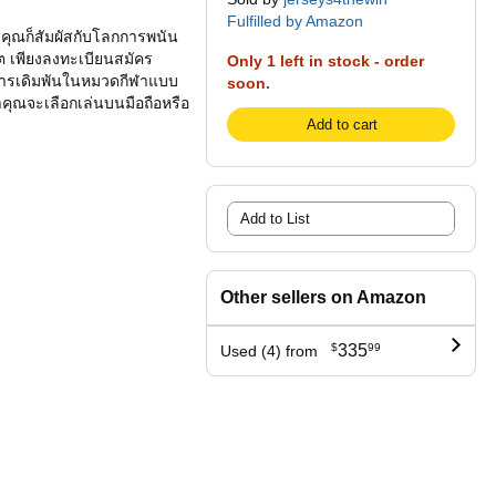
Fulfilled by Amazon
บบคุณก็สัมผัสกับโลกการพนัน
็ต เพียงลงทะเบียนสมัคร
Only 1 left in stock - order
การเดิมพันในหมวดกีฬาแบบ
soon.
าคุณจะเลือกเล่นบนมือถือหรือ
Add to cart
Add to List
Other sellers on Amazon
$
335
99
Used (4) from