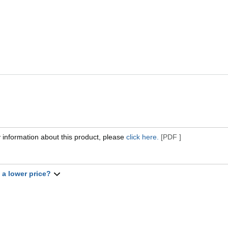
 information about this product, please
click here.
[PDF ]
t a lower price?