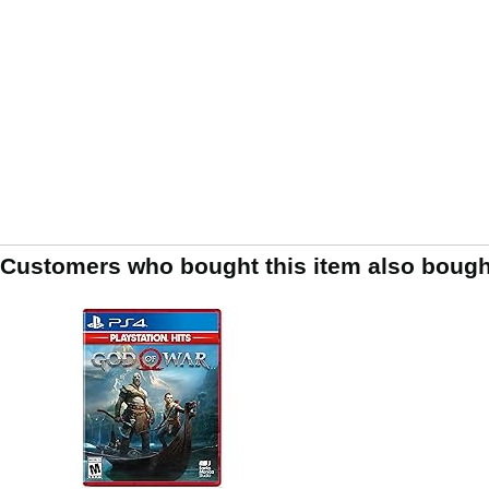
Customers who bought this item also bough