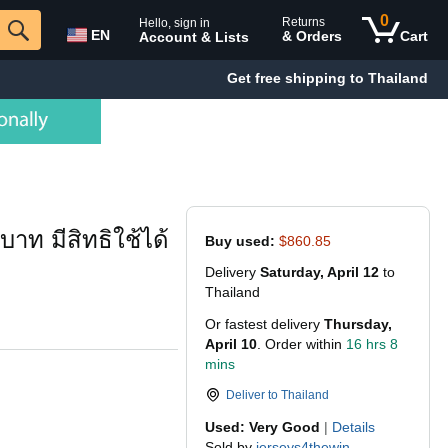
0
Returns
Hello, sign in
EN
& Orders
Cart
Account & Lists
Get free shipping to Thailand
าท มีสิทธิใช้ได้
Buy used:
$860.85
Delivery
Saturday, April 12
to
Thailand
Or fastest delivery
Thursday,
April 10
. Order within
16 hrs 8
mins
Deliver to
Thailand
Used: Very Good
|
Details
Sold by
jerseys4thewin