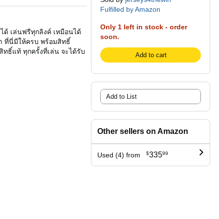
Fulfilled by Amazon
Only 1 left in stock - order
ด้ เล่นฟรีทุกลิงค์ เหมือนได้
soon.
นี่มีให้ครบ พร้อมสิทธิ์
แท้ ทุกครั้งที่เล่น จะได้รับ
Add to cart
Add to List
Other sellers on Amazon
$
335
99
Used (4) from