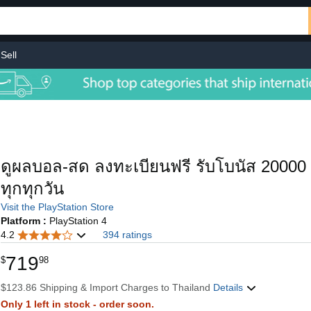
Sell
ดูผลบอล-สด ลงทะเบียนฟรี รับโบนัส 20000 บ
ทุกทุกวัน
Visit the PlayStation Store
Platform :
PlayStation 4
4.2
394 ratings
719
$
98
$123.86 Shipping & Import Charges to Thailand
Details
Only 1 left in stock - order soon.