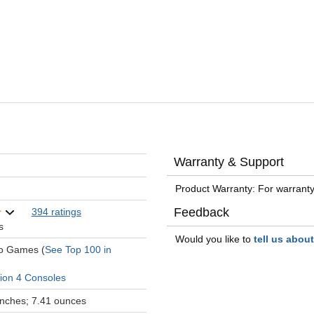
Warranty & Support
Product Warranty: For warranty
Feedback
394 ratings
s
Would you like to
tell us abou
eo Games (
See Top 100 in
tion 4 Consoles
 inches; 7.41 ounces