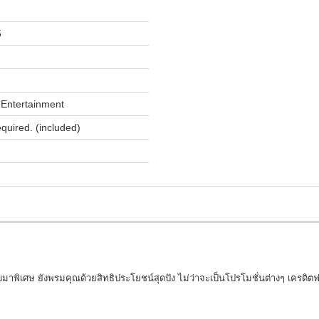
5
Entertainment
equired. (included)
ิเศษ ยังพรมคุณด้วยสิทธิประโยชน์สุดปัง ไม่ว่าจะเป็นโปรโมชั่นต่างๆ เครดิตฟรี