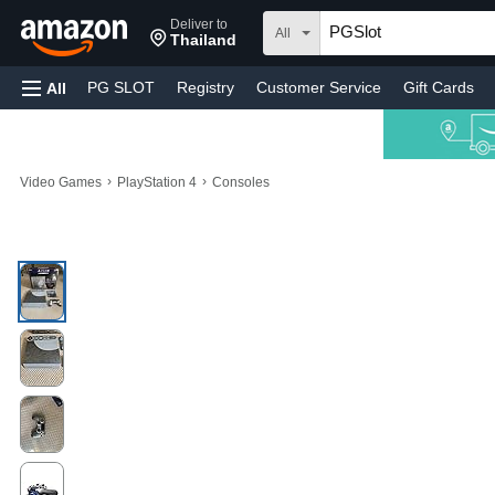
Deliver to
All
Thailand
PG SLOT
Registry
Customer Service
Gift Cards
All
›
›
Video Games
PlayStation 4
Consoles