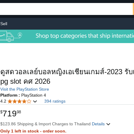
Sell
ดูสดวอลเลย์บอลหญิงเอเชียนเกมส์-2023 รับเ
pg slot คศ 2026
Visit the PlayStation Store
Platform :
PlayStation 4
4.2
394 ratings
719
$
98
$123.86 Shipping & Import Charges to Thailand
Details
Only 1 left in stock - order soon.