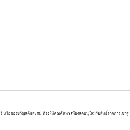
 หรือของขวัญแต้มสะสม ที่รอให้คุณค้นหา เพียงแค่อนุโลมรับสิทธิ์จากการเข้าสู่