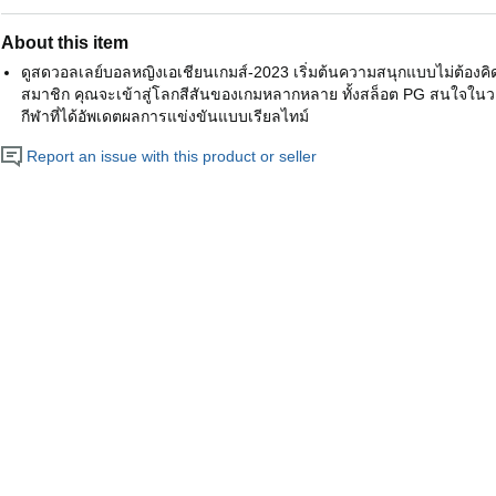
About this item
ดูสดวอลเลย์บอลหญิงเอเชียนเกมส์-2023 เริ่มต้นความสนุกแบบไม่ต้องคิ
สมาชิก คุณจะเข้าสู่โลกสีสันของเกมหลากหลาย ทั้งสล็อต PG สนใจในวงล
กีฬาที่ได้อัพเดตผลการแข่งขันแบบเรียลไทม์
Report an issue with this product or seller