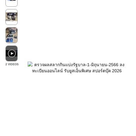
2 VIDEOS