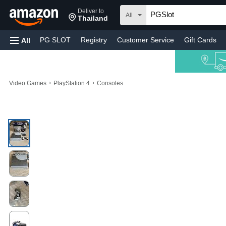
Deliver to
All
Thailand
PG SLOT
Registry
Customer Service
Gift Cards
All
›
›
Video Games
PlayStation 4
Consoles