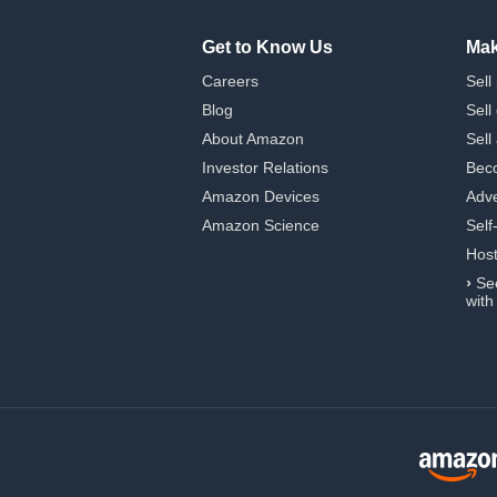
Get to Know Us
Mak
Careers
Sell
Blog
Sell
About Amazon
Sell
Investor Relations
Beco
Amazon Devices
Adve
Amazon Science
Self
Hos
›
Se
with