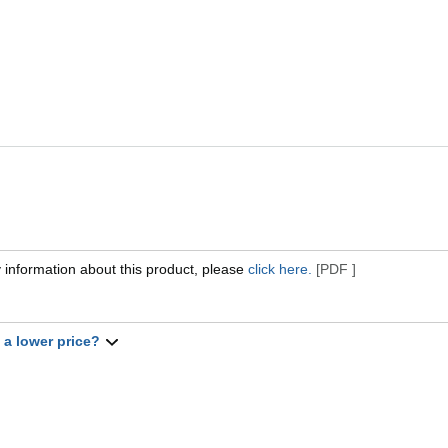
 information about this product, please
click here.
[PDF ]
t a lower price?