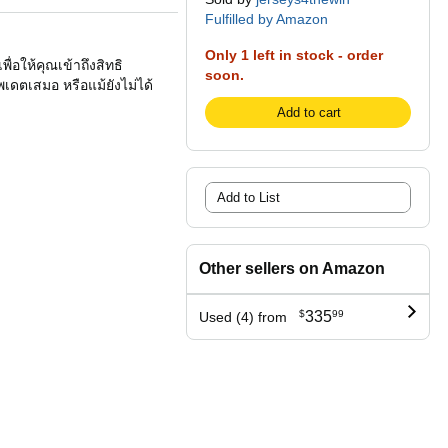
Fulfilled by Amazon
Only 1 left in stock - order
อให้คุณเข้าถึงสิทธิ
soon.
พเดตเสมอ หรือแม้ยังไม่ได้
Add to cart
Add to List
Other sellers on Amazon
$
335
99
Used (4) from