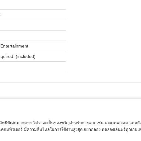
5
Entertainment
equired. (included)
สิทธิพิเศษมากมาย ไม่ว่าจะเป็นของขวัญสำหรับการเล่น เช่น คะแนนสะสม แถมยังมี
อมพิวเตอร์ มีความลื่นไหลในการใช้งานสูงสุด อยากลอง ทดลองเล่นฟรีทุกเกมเลย 