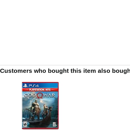
Customers who bought this item also bough