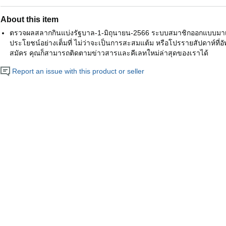
About this item
ตรวจผลสลากกินแบ่งรัฐบาล-1-มิถุนายน-2566 ระบบสมาชิกออกแบบมาเพื่
ประโยชน์อย่างเต็มที่ ไม่ว่าจะเป็นการสะสมแต้ม หรือโปรรายสัปดาห์ที่อั
สมัคร คุณก็สามารถติดตามข่าวสารและคีเลทใหม่ล่าสุดของเราได้
Report an issue with this product or seller