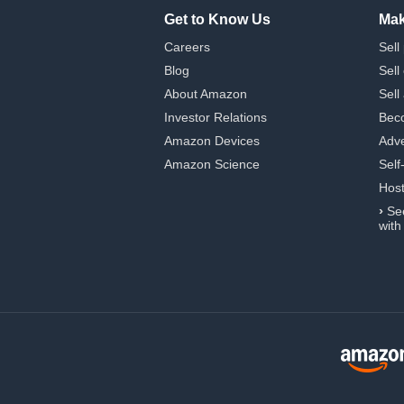
Get to Know Us
Mak
Careers
Sell
Blog
Sell
About Amazon
Sell
Investor Relations
Beco
Amazon Devices
Adve
Amazon Science
Self
Hos
›
Se
with