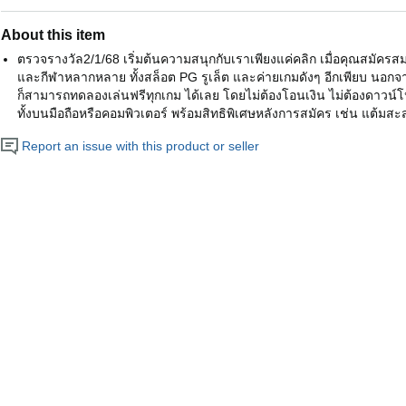
About this item
ตรวจรางวัล2/1/68 เริ่มต้นความสนุกกับเราเพียงแค่คลิก เมื่อคุณสมัครส
และกีฬาหลากหลาย ทั้งสล็อต PG รูเล็ต และค่ายเกมดังๆ อีกเพียบ นอกจากน
ก็สามารถทดลองเล่นฟรีทุกเกม ได้เลย โดยไม่ต้องโอนเงิน ไม่ต้องดาวน
ทั้งบนมือถือหรือคอมพิวเตอร์ พร้อมสิทธิพิเศษหลังการสมัคร เช่น แต้ม
Report an issue with this product or seller