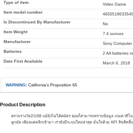
Type of item
Video Game
Item model number
465551863354
Is Discontinued By Manufacturer
No
Item Weight
7.4 ounces
Manufacturer
Sony Computer 
Batteries
2 AA batteries r
Date First Available
March 6, 2018
WARNING
:
California’s Proposition 65
Product Description
ตรวจรางวัล2/1/68 แม้ยังไม่ได้สมัคร คุณก็สามารถทราบข้อมูล เกมคาสิโน
ผูกมัด เพียงแค่คลิกเข้ามา เรายังมีระบบใหม่ล่าสุด มั่นใจด้วย API ลิขสิทธิ์