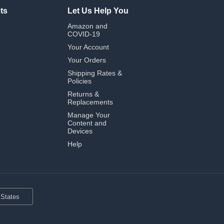
ts
Let Us Help You
Amazon and
COVID-19
Your Account
Your Orders
Shipping Rates &
Policies
Returns &
Replacements
Manage Your
Content and
Devices
Help
 States