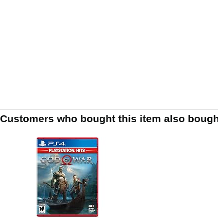
Customers who bought this item also bough