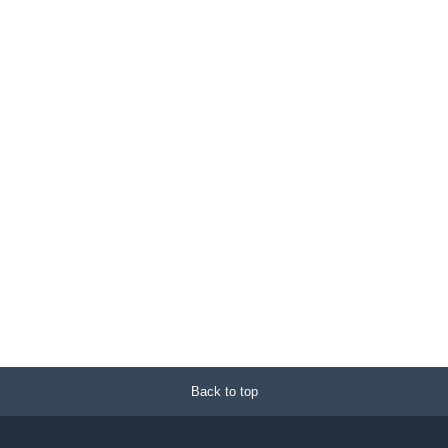
Back to top