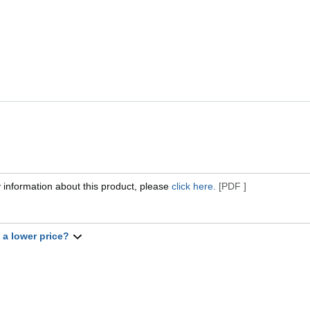
 information about this product, please
click here.
[PDF ]
t a lower price?