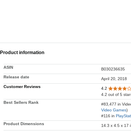
Product information
ASIN
B030236635
Release date
April 20, 2018
Customer Reviews
4.2
4.2 out of 5 star
Best Sellers Rank
#83,477 in Vid
Video Games
)
#116 in
PlaySta
Product Dimensions
14.3 x 4.5 x 17