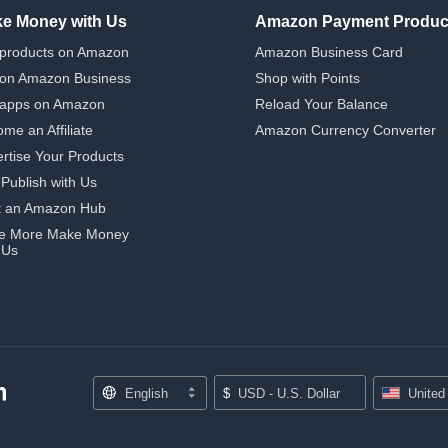
e Money with Us
Amazon Payment Produc
 products on Amazon
Amazon Business Card
 on Amazon Business
Shop with Points
 apps on Amazon
Reload Your Balance
me an Affiliate
Amazon Currency Converter
rtise Your Products
-Publish with Us
t an Amazon Hub
e More Make Money
 Us
English
$
USD - U.S. Dollar
United