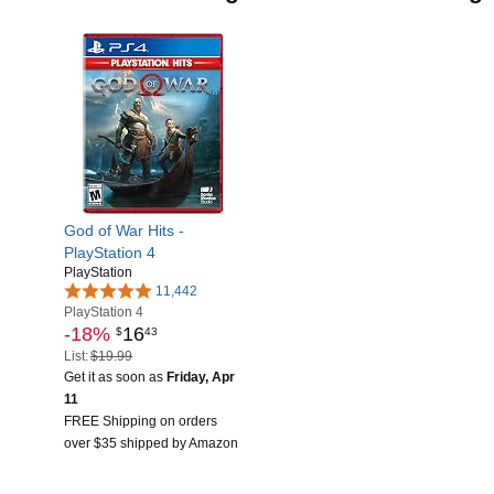
God of War Hits -
PlayStation 4
PlayStation
11,442
PlayStation 4
-18%
16
$
43
List:
$19.99
Get it as soon as
Friday, Apr
11
FREE Shipping on orders
over $35 shipped by Amazon