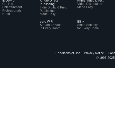
IMDbPro
Kindle Direct
Prime Video Direct
Get Info
Video Distribution
Publishing
Entertainment
Made Easy
Indie Digital & Print
Professionals
Publishing
Need
Made Easy
eero WiFi
Blink
Stream 4K Video
Smart Security
in Every Room
for Every Home
Conditions of Use
Privacy Notice
Cons
© 1996-2025, 