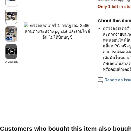
Only 1 left in st
About this ite
ตรวจลอตเตอรี่-
สะดวกง่ายขนาดไ
พนันออนไลน์อัน
สล็อต PG หรือร
สามารถทดลองเล
เดิมพันในหมวดก
2 VIDEOS
อัพเดตเกมล่าสุ
หรือคอมพิวเตอร์
Report an issue
Customers who bought this item also bough