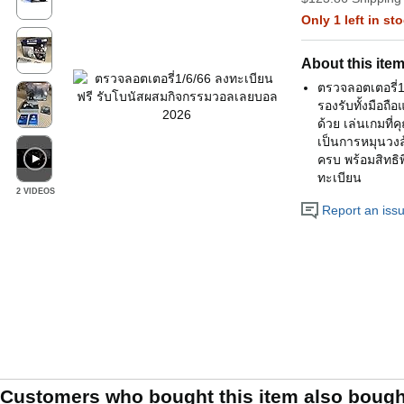
Only 1 left in st
About this ite
ตรวจลอตเตอรี่1
รองรับทั้งมือถ
ด้วย เล่นเกมที่
เป็นการหมุนวงล
ครบ พร้อมสิทธ
ทะเบียน
2 VIDEOS
Report an issue
Customers who bought this item also bough