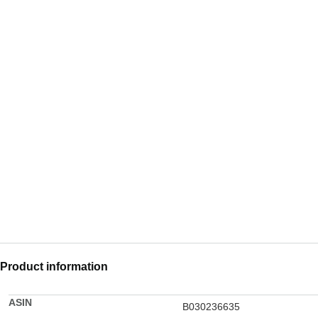
Product information
ASIN
B030236635