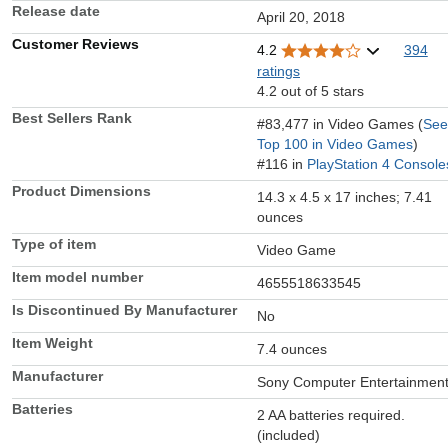
Release date
April 20, 2018
Customer Reviews
4.2
394
ratings
4.2 out of 5 stars
Best Sellers Rank
#83,477 in Video Games (
See
Top 100 in Video Games
)
#116 in
PlayStation 4 Console
Product Dimensions
14.3 x 4.5 x 17 inches; 7.41
ounces
Type of item
Video Game
Item model number
4655518633545
Is Discontinued By Manufacturer
No
Item Weight
7.4 ounces
Manufacturer
Sony Computer Entertainmen
Batteries
2 AA batteries required.
(included)