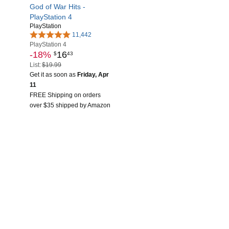
God of War Hits -
PlayStation 4
PlayStation
11,442
PlayStation 4
-18%
16
$
43
List:
$19.99
Get it as soon as
Friday, Apr
11
FREE Shipping on orders
over $35 shipped by Amazon