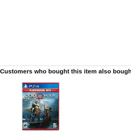
Customers who bought this item also bough