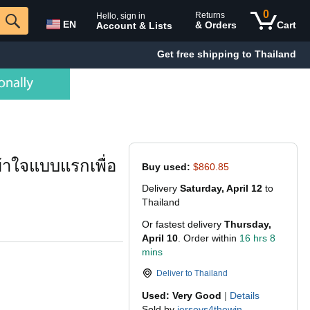
0
Returns
Hello, sign in
EN
& Orders
Cart
Account & Lists
Get free shipping to Thailand
ข้าใจแบบแรกเพื่อ
Buy used:
$860.85
Delivery
Saturday, April 12
to
Thailand
Or fastest delivery
Thursday,
April 10
. Order within
16 hrs 8
mins
Deliver to
Thailand
Used: Very Good
|
Details
Sold by
jerseys4thewin