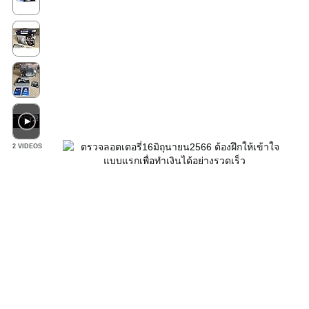
2 VIDEOS