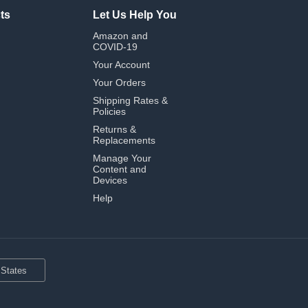
ts
Let Us Help You
Amazon and
COVID-19
Your Account
Your Orders
Shipping Rates &
Policies
Returns &
Replacements
Manage Your
Content and
Devices
Help
 States