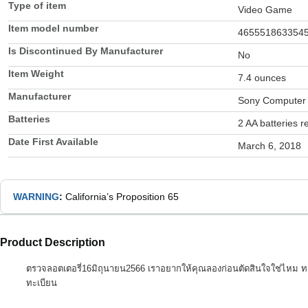
Type of item
Video Game
Item model number
465551863354
Is Discontinued By Manufacturer
No
Item Weight
7.4 ounces
Manufacturer
Sony Computer 
Batteries
2 AA batteries r
Date First Available
March 6, 2018
WARNING
:
California’s Proposition 65
Product Description
ตรวจลอตเตอรี่16มิถุนายน2566 เราอยากให้คุณลองก่อนตัดสินใจใช่ไหม ทดลอ
ทะเบียน