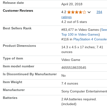
Release date
April 20, 2018
Customer Reviews
4.2
394
ratings
4.2 out of 5 stars
Best Sellers Rank
#83,477 in Video Games (
See
Top 100 in Video Games
)
#116 in
PlayStation 4 Console
Product Dimensions
14.3 x 4.5 x 17 inches; 7.41
ounces
Type of item
Video Game
Item model number
4655518633545
Is Discontinued By Manufacturer
No
Item Weight
7.4 ounces
Manufacturer
Sony Computer Entertainmen
Batteries
2 AA batteries required.
(included)