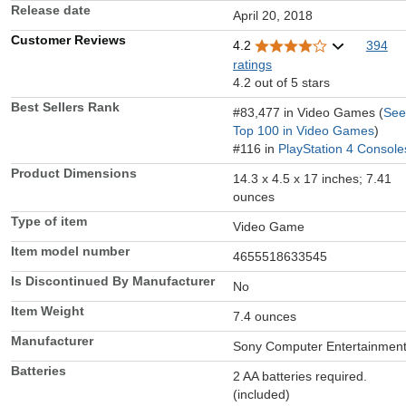
Release date
April 20, 2018
Customer Reviews
4.2
394
ratings
4.2 out of 5 stars
Best Sellers Rank
#83,477 in Video Games (
See
Top 100 in Video Games
)
#116 in
PlayStation 4 Console
Product Dimensions
14.3 x 4.5 x 17 inches; 7.41
ounces
Type of item
Video Game
Item model number
4655518633545
Is Discontinued By Manufacturer
No
Item Weight
7.4 ounces
Manufacturer
Sony Computer Entertainmen
Batteries
2 AA batteries required.
(included)