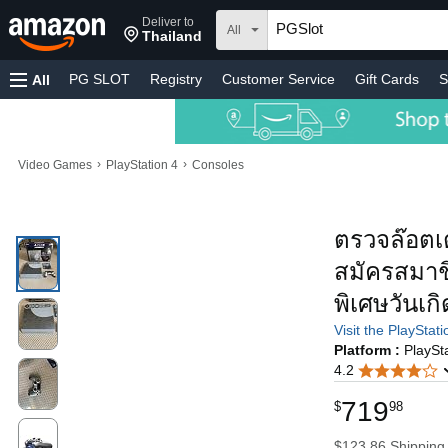
Deliver to
All
Thailand
PG SLOT
Registry
Customer Service
Gift Cards
S
All
›
›
Video Games
PlayStation 4
Consoles
ตรวจล๊อตเต
สมัครสมาชิ
พิเศษวันเกิ
Visit the PlayStat
Platform :
PlaySt
4.2
719
$
98
$123.86 Shipping