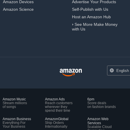
Amazon Devices
Advertise Your Products
Amazon Science
Self-Publish with Us
Host an Amazon Hub
›
See More Make Money
with Us
English
Amazon Music
Amazon Ads
6pm
Stream millions
Reach customers
Score deals
of songs
wherever they
on fashion brands
spend their time
Amazon Business
AmazonGlobal
Amazon Web
Everything For
Ship Orders
Services
Your Business
Internationally
Scalable Cloud