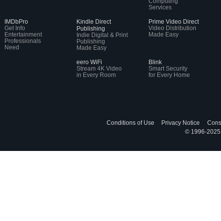
Computing
Services
IMDbPro
Kindle Direct
Prime Video Direct
Get Info
Video Distribution
Publishing
Entertainment
Made Easy
Indie Digital & Print
Professionals
Publishing
Need
Made Easy
eero WiFi
Blink
Stream 4K Video
Smart Security
in Every Room
for Every Home
Conditions of Use
Privacy Notice
Cons
© 1996-2025, 