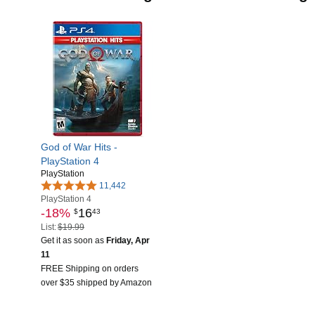
God of War Hits -
PlayStation 4
PlayStation
11,442
PlayStation 4
-18%
16
$
43
List:
$19.99
Get it as soon as
Friday, Apr
11
FREE Shipping on orders
over $35 shipped by Amazon