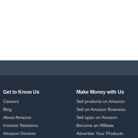
Get to Know Us
Make Money with Us
Careers
Sell products on Amazon
Blog
Sell on Amazon Business
About Amazon
Sell apps on Amazon
Investor Relations
Become an Affiliate
Amazon Devices
Advertise Your Products