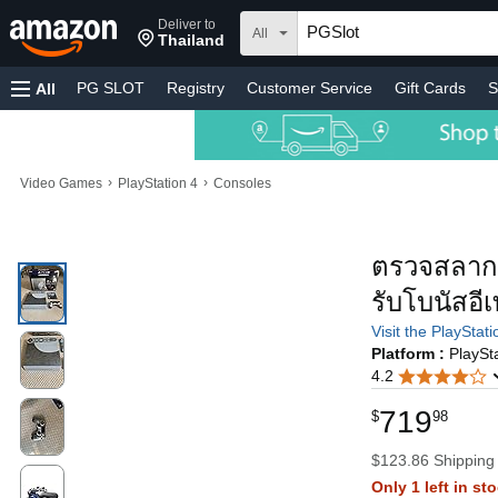
Deliver to
All
Thailand
PG SLOT
Registry
Customer Service
Gift Cards
S
All
›
›
Video Games
PlayStation 4
Consoles
ตรวจสลาก-
รับโบนัสอี
Visit the PlayStat
Platform :
PlaySt
4.2
719
$
98
$123.86 Shipping
Only 1 left in st