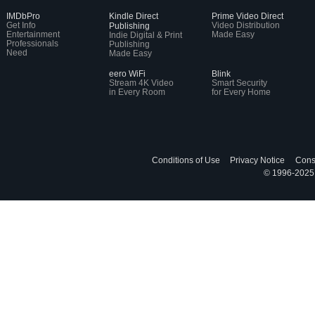
IMDbPro
Kindle Direct
Prime Video Direct
Get Info
Video Distribution
Publishing
Entertainment
Made Easy
Indie Digital & Print
Professionals
Publishing
Need
Made Easy
eero WiFi
Blink
Stream 4K Video
Smart Security
in Every Room
for Every Home
Conditions of Use
Privacy Notice
Cons
© 1996-2025, 