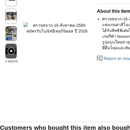
About this ite
ตรวจสลาก-16-ส
แห่งเกมคาสิโนแ
ได้รับสิทธิพิเศ
เกมกีฬา favouri
รูปแบบใหม่ล่าสุ
ที่ลื่นไหลและทั
Report an issue
2 VIDEOS
Customers who bought this item also bough