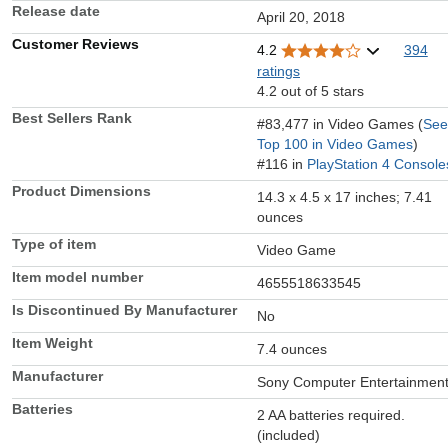
Release date
April 20, 2018
Customer Reviews
4.2
394
ratings
4.2 out of 5 stars
Best Sellers Rank
#83,477 in Video Games (
See
Top 100 in Video Games
)
#116 in
PlayStation 4 Console
Product Dimensions
14.3 x 4.5 x 17 inches; 7.41
ounces
Type of item
Video Game
Item model number
4655518633545
Is Discontinued By Manufacturer
No
Item Weight
7.4 ounces
Manufacturer
Sony Computer Entertainmen
Batteries
2 AA batteries required.
(included)