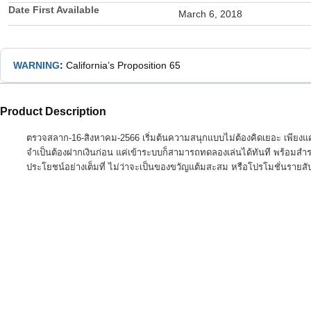
Date First Available
March 6, 2018
WARNING
:
California’s Proposition 65
Product Description
ตรวจสลาก-16-สิงหาคม-2566 เริ่มต้นความสนุกแบบไม่ต้องคิดเยอะ เพียงแค่
จำเป็นต้องฝากเงินก่อน แค่เข้าระบบก็สามารถทดลองเล่นได้ทันที พร้อมสำ
ประโยชน์อย่างเต็มที่ ไม่ว่าจะเป็นของขวัญแต้มสะสม หรือโปรโมชั่นรายสัป