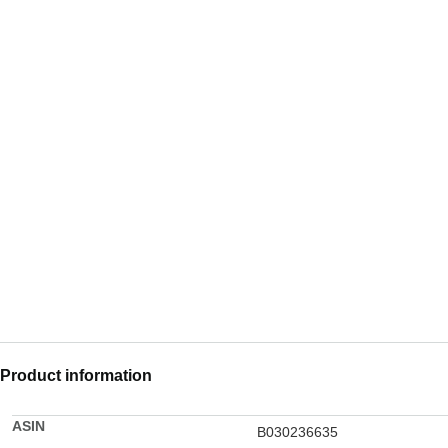
Product information
ASIN
B030236635