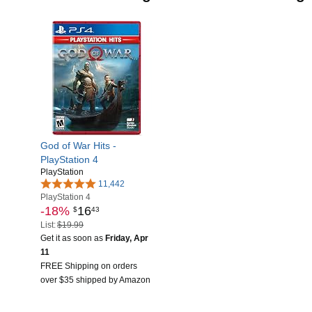
God of War Hits -
PlayStation 4
PlayStation
11,442
PlayStation 4
-18%
16
$
43
List:
$19.99
Get it as soon as
Friday, Apr
11
FREE Shipping on orders
over $35 shipped by Amazon