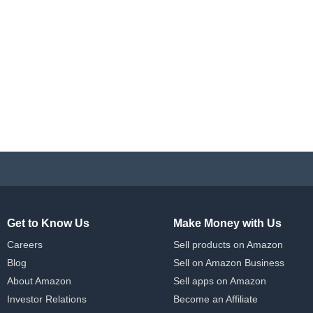
Get to Know Us
Make Money with Us
Careers
Sell products on Amazon
Blog
Sell on Amazon Business
About Amazon
Sell apps on Amazon
Investor Relations
Become an Affiliate