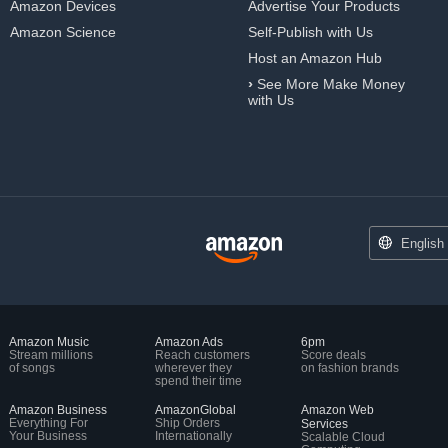
Amazon Devices
Advertise Your Products
Amazon Science
Self-Publish with Us
Host an Amazon Hub
›
See More Make Money
with Us
English
Amazon Music
Amazon Ads
6pm
Stream millions
Reach customers
Score deals
of songs
wherever they
on fashion brands
spend their time
Amazon Business
AmazonGlobal
Amazon Web
Everything For
Ship Orders
Services
Your Business
Internationally
Scalable Cloud