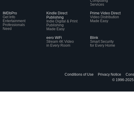
Computing
Services
IMDbPro
Kindle Direct
Prime Video Direct
Get Info
Video Distribution
Publishing
Entertainment
Made Easy
Indie Digital & Print
Professionals
Publishing
Need
Made Easy
eero WiFi
Blink
Stream 4K Video
Smart Security
in Every Room
for Every Home
Conditions of Use
Privacy Notice
Cons
© 1996-2025, 