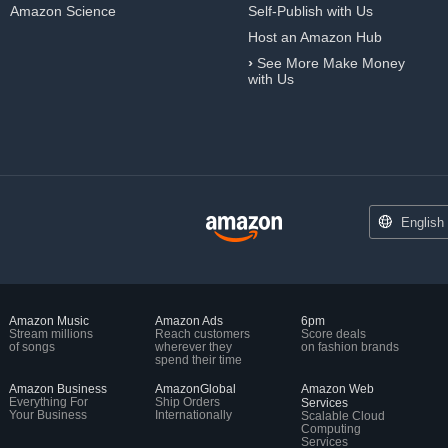
Amazon Science
Self-Publish with Us
Host an Amazon Hub
›
See More Make Money
with Us
English
Amazon Music
Amazon Ads
6pm
Stream millions
Reach customers
Score deals
of songs
wherever they
on fashion brands
spend their time
Amazon Business
AmazonGlobal
Amazon Web
Everything For
Ship Orders
Services
Your Business
Internationally
Scalable Cloud
Computing
Services