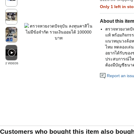
Only 1 left in st
About this ite
ตรวจหวยงวดปัจจุ
แท้ พร้อมกิจกรร
แนวหมุนวงล้อหร
ไหม ทดลองเล่นฟร
อยากได้รับของข
ประสบการณ์ใหม่ไ
2 VIDEOS
ต้องมีบัญชีธนา
Report an issue
Customers who bought this item also bough