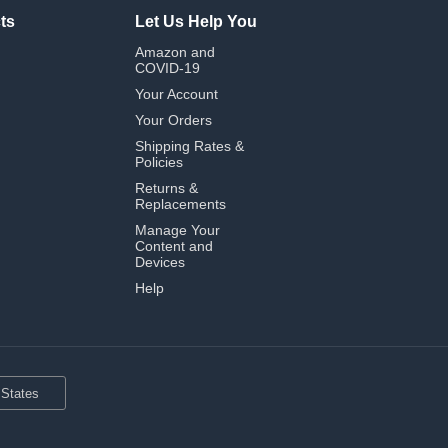
ts
Let Us Help You
Amazon and
COVID-19
Your Account
Your Orders
Shipping Rates &
Policies
Returns &
Replacements
Manage Your
Content and
Devices
Help
 States