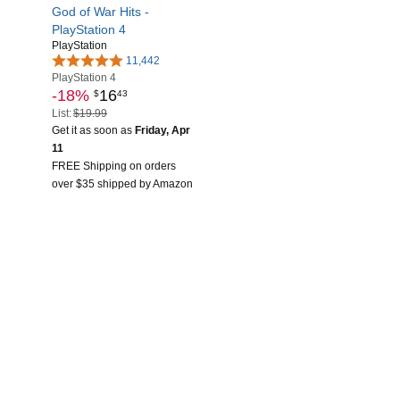
God of War Hits -
PlayStation 4
PlayStation
11,442
PlayStation 4
-18%
16
$
43
List:
$19.99
Get it as soon as
Friday, Apr
11
FREE Shipping on orders
over $35 shipped by Amazon