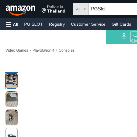
Deliver to
All
Thailand
PG SLOT
Registry
Customer Service
Gift Cards
All
›
›
Video Games
PlayStation 4
Consoles