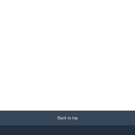
Back to top