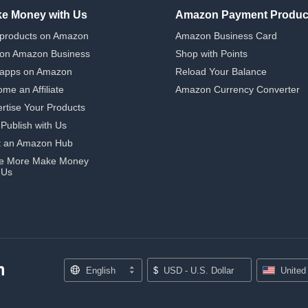
e Money with Us
Amazon Payment Produc
 products on Amazon
Amazon Business Card
 on Amazon Business
Shop with Points
 apps on Amazon
Reload Your Balance
me an Affiliate
Amazon Currency Converter
rtise Your Products
-Publish with Us
t an Amazon Hub
e More Make Money
 Us
English
$
USD - U.S. Dollar
United