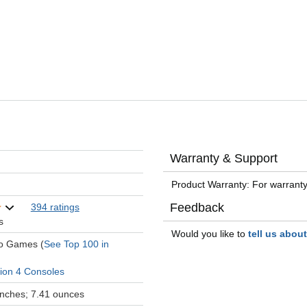
Warranty & Support
Product Warranty: For warranty
Feedback
394 ratings
s
Would you like to
tell us abou
eo Games (
See Top 100 in
tion 4 Consoles
 inches; 7.41 ounces