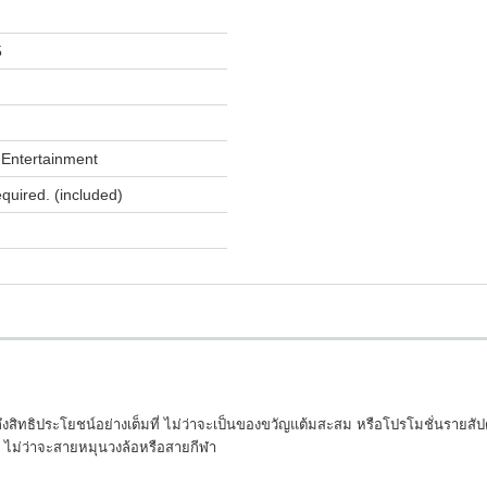
5
Entertainment
equired. (included)
ิทธิประโยชน์อย่างเต็มที่ ไม่ว่าจะเป็นของขวัญแต้มสะสม หรือโปรโมชั่นรายสัปดา
ุณ ไม่ว่าจะสายหมุนวงล้อหรือสายกีฬา