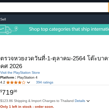
Sell
ตรวจหวยงวดวันที่-1-ตุลาคม-2564 โต๊ะบาค
คศ 2026
Visit the PlayStation Store
Platform :
PlayStation 4
4.2
394 ratings
719
$
98
$123.86 Shipping & Import Charges to Thailand
Details
Only 1 left in stock - order soon.