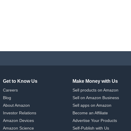
Get to Know Us
Make Money with Us
Careers
Sell products on Amazon
Blog
Sell on Amazon Business
About Amazon
Sell apps on Amazon
Investor Relations
Become an Affiliate
Amazon Devices
Advertise Your Products
Amazon Science
Self-Publish with Us