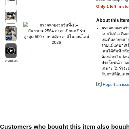
Only 1 left in st
About this ite
ตรวจหวยงวดวันท
แบบไม่ต้องคิดเ
เกมที่หลากหลาย 
จ่ายแม้แต่บาทเ
เล่นได้ทันที พร
ต้องฝากเงินก่อน
2 VIDEOS
ประโยชน์อย่าง
เฉพาะ ไม่ว่าจ
สัปดาห์ที่อัปเด
Report an issue
Customers who bought this item also bough