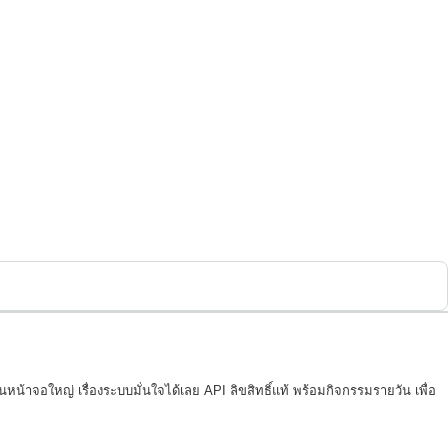
น้าจอใหญ่ เรื่องระบบมั่นใจได้เลย API ลิขสิทธิ์แท้ พร้อมกิจกรรมรายวัน เพื่อ