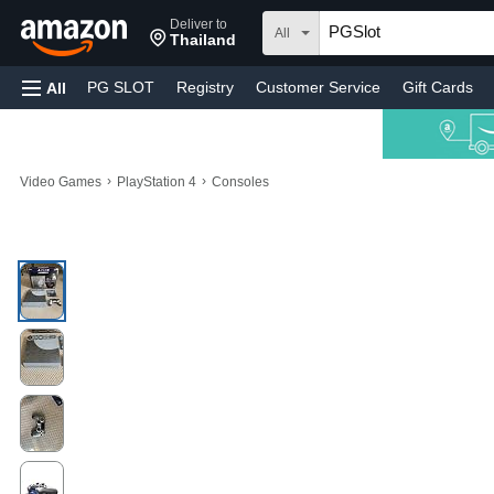
Deliver to
All
Thailand
PG SLOT
Registry
Customer Service
Gift Cards
All
›
›
Video Games
PlayStation 4
Consoles