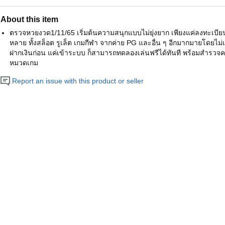
About this item
ตรวจหวยงวด1/11/65 เริ่มต้นความสนุกแบบไม่ยุ่งยาก เพียงแค่ลงทะเบีย
หลาย ทั้งสล็อต รูเล็ต เกมกีฬา จากค่าย PG และอื่น ๆ อีกมากมายโดยไม่เส
ฝากเงินก่อน แค่เข้าระบบ ก็สามารถทดลองเล่นฟรีได้ทันที พร้อมสำรวจค
หมวดเกม
Report an issue with this product or seller