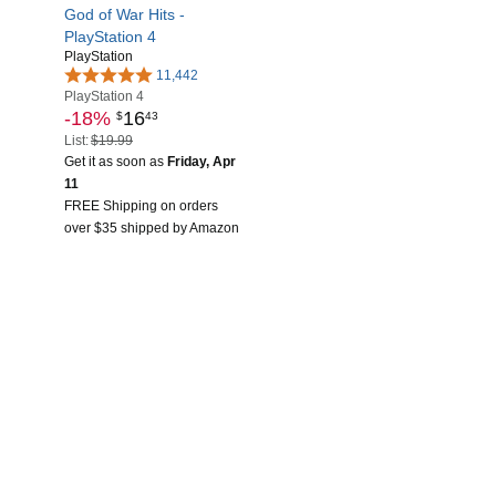
God of War Hits -
PlayStation 4
PlayStation
11,442
PlayStation 4
-18%
16
$
43
List:
$19.99
Get it as soon as
Friday, Apr
11
FREE Shipping on orders
over $35 shipped by Amazon