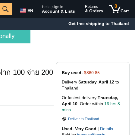
0
Returns
Hello, sign in
EN
& Orders
Cart
Account & Lists
Get free shipping to Thailand
ฝาก 100 จ่าย 200
Buy used:
$860.85
Delivery
Saturday, April 12
to
Thailand
Or fastest delivery
Thursday,
April 10
. Order within
16 hrs 8
mins
Deliver to
Thailand
Used: Very Good
|
Details
Sold by
jerseys4thewin