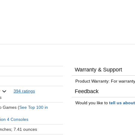
Warranty & Support
Product Warranty: For warranty
Feedback
394 ratings
s
Would you like to
tell us abou
eo Games (
See Top 100 in
tion 4 Consoles
 inches; 7.41 ounces