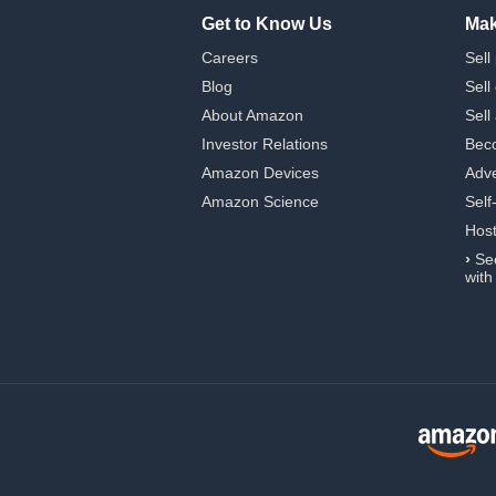
Get to Know Us
Mak
Careers
Sell
Blog
Sell
About Amazon
Sell
Investor Relations
Beco
Amazon Devices
Adve
Amazon Science
Self
Hos
›
Se
with