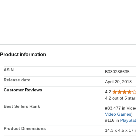
Product information
ASIN
B030236635
Release date
April 20, 2018
Customer Reviews
4.2
4.2 out of 5 star
Best Sellers Rank
#83,477 in Vid
Video Games
)
#116 in
PlaySta
Product Dimensions
14.3 x 4.5 x 17