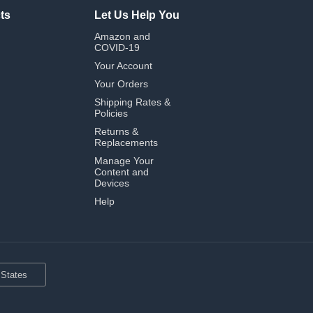
ts
Let Us Help You
Amazon and
COVID-19
Your Account
Your Orders
Shipping Rates &
Policies
Returns &
Replacements
Manage Your
Content and
Devices
Help
 States