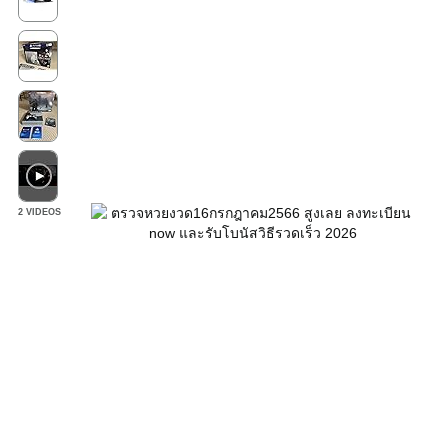
2 VIDEOS